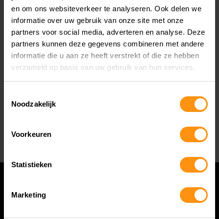
en om ons websiteverkeer te analyseren. Ook delen we
Sinterklaasfeest 08.30 - 17.00
informatie over uw gebruik van onze site met onze
1e & 2e kerstdag gesloten
partners voor social media, adverteren en analyse. Deze
Oudjaarsdag 08.30 - 17.00
partners kunnen deze gegevens combineren met andere
informatie die u aan ze heeft verstrekt of die ze hebben
Suzuki Demo Days: 20 & 21 maart
verzameld op basis van uw gebruik van hun services.
Can-Am Demo Days: 3, 4 & 6 april
Yamaha Demo Day: 11 april
Toestemmingsselectie
Noodzakelijk
Royal Enfield Demo Days: 8 & 9 mei
Kawasaki Demo Days: 22, 23 & 25 mei
Voorkeuren
Statistieken
Marketing
OP ZOEK NAAR