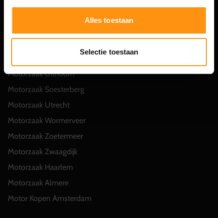
Veelgestelde vragen MotorCity
Alles toestaan
Motorzaak Hillegom
Motorzaak Hippolytushoef
Selectie toestaan
Motorzaak Hoofddorp
Motorzaak Uithoorn
Motorzaak Soesterberg
Motorzaak Utrecht
Motorzaak Wormerveer
Motorzaak Zoetermeer
Motorzaak Zwaagdijk
Motorzaak Haarlem
Motorzaak Almere
Motor Kopen Amsterdam