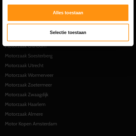
Veelgestelde vragen MotorCity
Alles toestaan
Motorzaak Hillegom
Motorzaak Hippolytushoef
Selectie toestaan
Motorzaak Hoofddorp
Motorzaak Uithoorn
Motorzaak Soesterberg
Motorzaak Utrecht
Motorzaak Wormerveer
Motorzaak Zoetermeer
Motorzaak Zwaagdijk
Motorzaak Haarlem
Motorzaak Almere
Motor Kopen Amsterdam