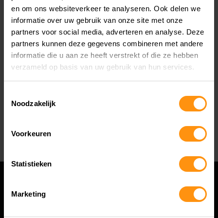
en om ons websiteverkeer te analyseren. Ook delen we
Sinterklaasfeest 08.30 - 17.00
informatie over uw gebruik van onze site met onze
1e & 2e kerstdag gesloten
partners voor social media, adverteren en analyse. Deze
Oudjaarsdag 08.30 - 17.00
partners kunnen deze gegevens combineren met andere
informatie die u aan ze heeft verstrekt of die ze hebben
Suzuki Demo Days: 20 & 21 maart
verzameld op basis van uw gebruik van hun services.
Can-Am Demo Days: 3, 4 & 6 april
Yamaha Demo Day: 11 april
Toestemmingsselectie
Noodzakelijk
Royal Enfield Demo Days: 8 & 9 mei
Kawasaki Demo Days: 22, 23 & 25 mei
Voorkeuren
Statistieken
Marketing
OP ZOEK NAAR