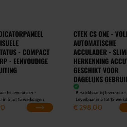
NDICATORPANEEL
CTEK CS ONE - VOL
VISUELE
AUTOMATISCHE
TATUS - COMPACT
ACCULADER - SLI
RP - EENVOUDIGE
HERKENNING ACCU
UITING
GESCHIKT VOOR
DAGELIJKS GEBRUI
ar bij leverancier -
Beschikbaar bij leverancier
r in 5 tot 15 werkdagen
Leverbaar in 5 tot 15 werk
00
€ 298,00