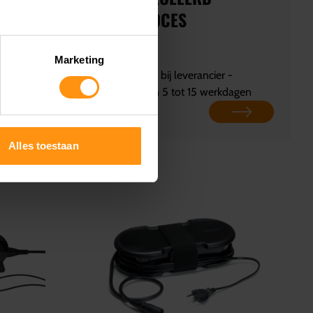
LAADPROCES
Marketing
 -
Beschikbaar bij leverancier -
dagen
Leverbaar in 5 tot 15 werkdagen
€ 88,00
Alles toestaan