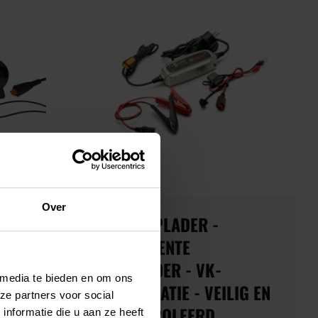
Over
YEC-9 OPLADER -
TISCHE
INTELLIGENTE
MME
ACCULADER - VK-
 media te bieden en om ons
SPECIFICATIE - VEILIG EN
ze partners voor social
 EN
GECONTROLEERD
nformatie die u aan ze heeft