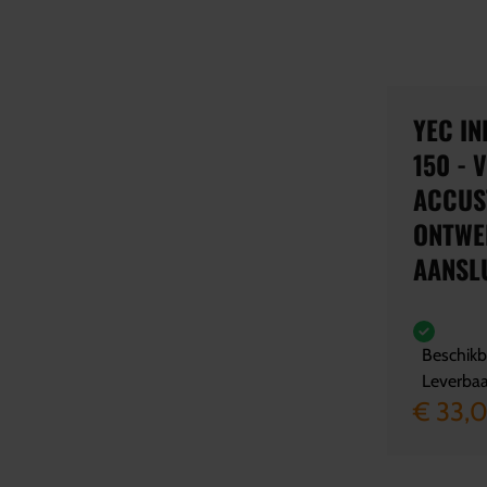
YEC I
150 - 
ACCUS
ONTWE
AANSL
Beschikba
Leverbaa
€ 33,