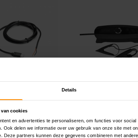
Details
MKABEL
CTEK CS ONE UK -
LOZE OPLADER -
VOLLEDIG AUTOMA
 van cookies
UWBARE
ACCULADER - SLI
ent en advertenties te personaliseren, om functies voor social
MVOORZIENING -
HERKENNING VAN
. Ook delen we informatie over uw gebruik van onze site met on
IKT VOOR
ACCUTYPE - VEILIG
e. Deze partners kunnen deze gegevens combineren met andere i