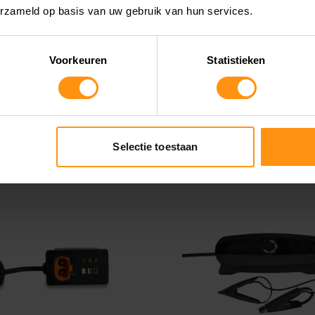
erzameld op basis van uw gebruik van hun services.
EN - DUURZAME
GECONTROLEERD
IE
LAADPROCES
Voorkeuren
Statistieken
ar bij leverancier -
Beschikbaar bij leverancier
r in 5 tot 15 werkdagen
Leverbaar in 5 tot 15 werk
00
€ 318,00
Selectie toestaan