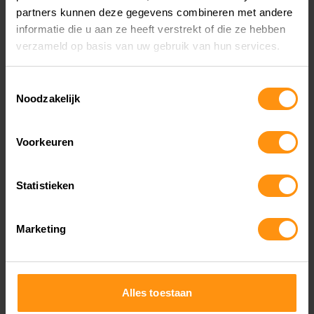
Motorzaak Uithoorn
partners kunnen deze gegevens combineren met andere
Motorzaak Soesterberg
informatie die u aan ze heeft verstrekt of die ze hebben
verzameld op basis van uw gebruik van hun services.
Motorzaak Utrecht
Motorzaak Wormerveer
Toestemmingsselectie
Motorzaak Zoetermeer
Noodzakelijk
Motorzaak Zwaagdijk
Motorzaak Haarlem
Voorkeuren
Motorzaak Almere
Motor Kopen Amsterdam
Statistieken
Marketing
SERVICE
Motoren
Alles toestaan
Accessoires