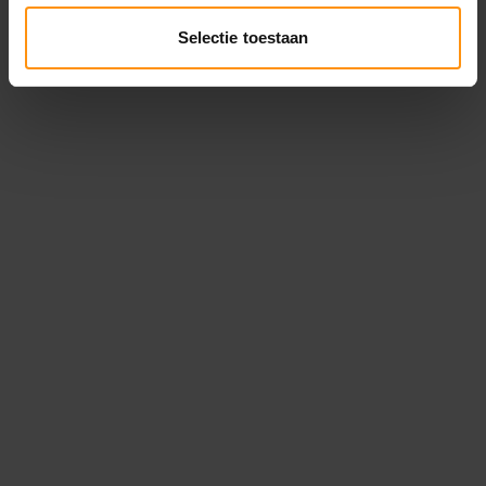
Onderdelen
Selectie toestaan
Werkplaats
Verhuur
Nieuws
Werken bij
VOORWAARDEN
Retourbeleid
Privacy
Disclaimer
OPENINGSTIJDEN