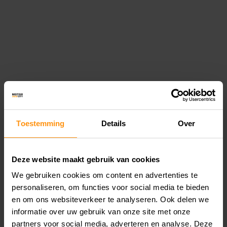
Toestemming
Details
Over
OP ZOEK NAAR
Deze website maakt gebruik van cookies
Veelgestelde vragen MotorCity
We gebruiken cookies om content en advertenties te
Motorzaak Hillegom
personaliseren, om functies voor social media te bieden
Motorzaak Hippolytushoef
en om ons websiteverkeer te analyseren. Ook delen we
informatie over uw gebruik van onze site met onze
Motorzaak Hoofddorp
partners voor social media, adverteren en analyse. Deze