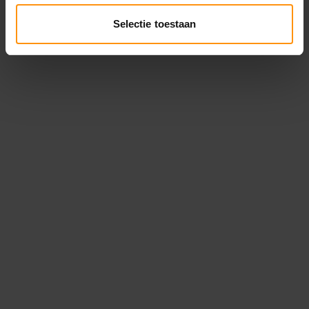
Selectie toestaan
BESTEL JETHELMEN BIJ
MOTORCITY AMSTERDAM
Bekijk de jethelmen bij MotorCity Amsterdam en
selecteer direct jouw favoriete merk, maat en
uitvoering. Je vindt duidelijke productinformatie
over pasvorm, veiligheidsnorm, vizier en sluiting.
Daardoor bestel je gericht en kies je een helm die
aansluit op jouw dagelijkse ritten. Bezoek onze
zaak in Amsterdam-Westpoort voor hulp bij het
passen en persoonlijk advies. Bestel jouw jethelm