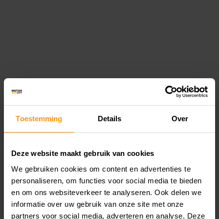
daarom de omtrek van jouw hoofd net boven de
wenkbrauwen en vergelijk deze maat met de
tabel van het merk. De helm hoort stevig aan te
sluiten zonder pijnlijke drukpunten. De
wangstukken mogen duidelijk contact maken
met jouw gezicht. Daardoor blijft de jethelm
netjes zitten en voelt iedere rit direct rustiger en
Toestemming
Details
Over
zekerder.
Deze website maakt gebruik van cookies
We gebruiken cookies om content en advertenties te
personaliseren, om functies voor social media te bieden
en om ons websiteverkeer te analyseren. Ook delen we
KIES EEN JETHELM VOOR
informatie over uw gebruik van onze site met onze
partners voor social media, adverteren en analyse. Deze