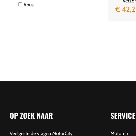
verzo
Abus
€ 42,
OP ZOEK NAAR
SERVICE
Veelgestelde vragen MotorCity
Motoren