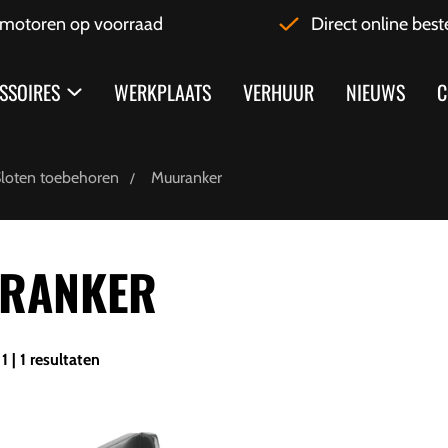
motoren op voorraad
Direct online best
SSOIRES
WERKPLAATS
VERHUUR
NIEUWS
C
loten toebehoren
Muuranker
RANKER
1 | 1 resultaten