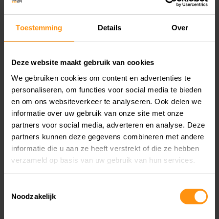
van je motor.
Toestemming
Details
Over
VOORDELEN VAN STICKERS
VOOR MOTOREN
Deze website maakt gebruik van cookies
We gebruiken cookies om content en advertenties te
personaliseren, om functies voor social media te bieden
Het gebruik van
stickers motor
biedt tal van
en om ons websiteverkeer te analyseren. Ook delen we
informatie over uw gebruik van onze site met onze
voordelen:
partners voor social media, adverteren en analyse. Deze
partners kunnen deze gegevens combineren met andere
Personalisatie
: Met
stickers voor motoren
kun
informatie die u aan ze heeft verstrekt of die ze hebben
verzameld op basis van uw gebruik van hun services.
je jouw motorfiets een unieke uitstraling geven
die past bij jouw stijl.
Toestemmingsselectie
Bescherming
: Stickers beschermen kwetsbare
Noodzakelijk
delen van je motor, zoals de kuip en