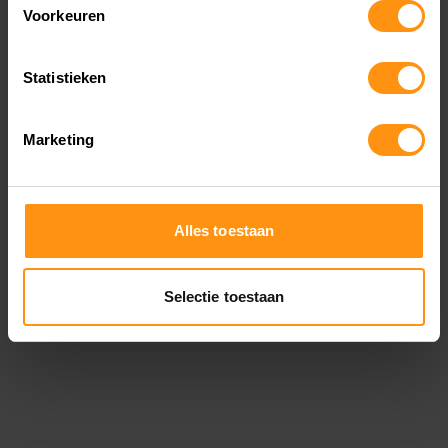
Voorkeuren
kroonplaat, tegen krassen, vuil en slijtage.
Duurzaamheid
: Dankzij hun UV- en
Statistieken
waterbestendigheid blijven de stickers lang
mooi, zelfs onder zware omstandigheden.
Marketing
TOEPASSINGEN VAN
Alles toestaan
STICKERS VOOR MOTOR
Selectie toestaan
Stickers voor motoren
kunnen op verschillende
delen van je motorfiets worden toegepast:
Kuipdelen
: Bescherm en decoreer de zijkanten
van je motor met een opvallende of subtiele