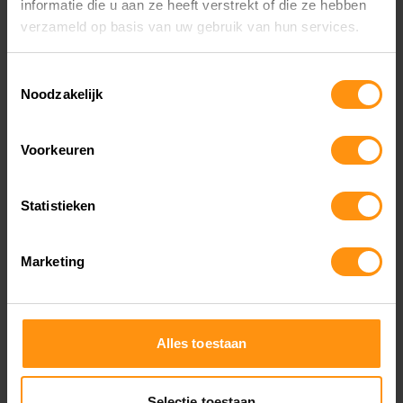
informatie die u aan ze heeft verstrekt of die ze hebben
verzameld op basis van uw gebruik van hun services.
Toestemmingsselectie
Noodzakelijk
Voorkeuren
OP ZOEK NAAR
Statistieken
Veelgestelde vragen MotorCity
Motorzaak Hillegom
Marketing
Motorzaak Hippolytushoef
Motorzaak Hoofddorp
Alles toestaan
Motorzaak Uithoorn
Motorzaak Soesterberg
Motorzaak Utrecht
Selectie toestaan