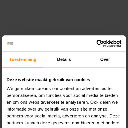
NAVULPAKKET -
SET KAN 5L - INCLUSIEF
MOTORREINIGER - INCLUSIEF
DRUKVERSTUIVER - 2 DOEKEN -
Toestemming
Details
Over
VELGENREINIGER - DUURZAAM
GESCHIKT VOOR
MOTORREINIGING
Beschikbaar bij leverancier -
Beschikbaar bij leverancier -
Deze website maakt gebruik van cookies
Leverbaar in 5 tot 15
Leverbaar in 5 tot 15
We gebruiken cookies om content en advertenties te
werkdagen
werkdagen
personaliseren, om functies voor social media te bieden
€ 59,96
€ 81,35
en om ons websiteverkeer te analyseren. Ook delen we
informatie over uw gebruik van onze site met onze
partners voor social media, adverteren en analyse. Deze
partners kunnen deze gegevens combineren met andere