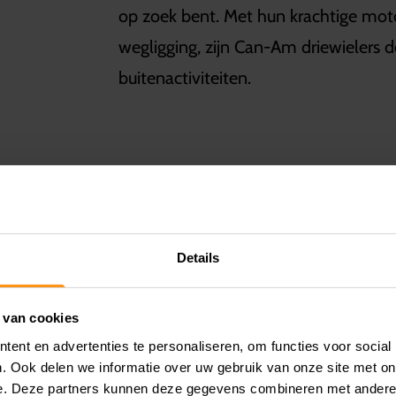
op zoek bent. Met hun krachtige mot
wegligging, zijn Can-Am driewielers 
buitenactiviteiten.
ONTDEK DE CAN-AM 
Details
 van cookies
De Can-Am Ryker is een unieke en kra
ent en advertenties te personaliseren, om functies voor social
voor een geweldige rijervaring. Ryker 
. Ook delen we informatie over uw gebruik van onze site met on
en betrouwbare Rotax motoren, waaro
e. Deze partners kunnen deze gegevens combineren met andere i