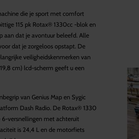
achine die je sport met comfort
pittige 115 pk Rotax® 1330cc -blok en
 aan dat je avontuur beleefd. Alle
 voor dat je zorgeloos opstapt. De
elangrijke veiligheidskenmerken van
(19,8 cm) lcd-scherm geeft u een
nbegrip van Genius Map en Sygic
ekplatform Dash Radio. De Rotax® 1330
 6-versnellingen met achteruit
citeit is 24,4 L en de motorfiets