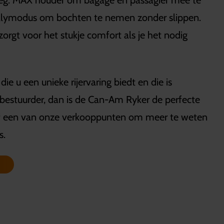
weg. MAX houder om bagage en passagier mee te
allymodus om bochten te nemen zonder slippen.
 zorgt voor het stukje comfort als je het nodig
e u een unieke rijervaring biedt en die is
bestuurder, dan is de Can-Am Ryker de perfecte
of een van onze verkooppunten om meer te weten
s.