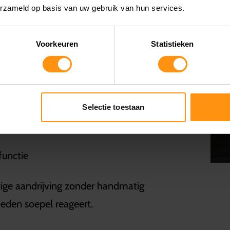
erzameld op basis van uw gebruik van hun services.
Rotax® 900 ACE™ driecilinder,
andstofinjectie en elektronische
Voorkeuren
Statistieken
Selectie toestaan
functie
tige aandrijving zonder handmatig
eden soepel reageert.