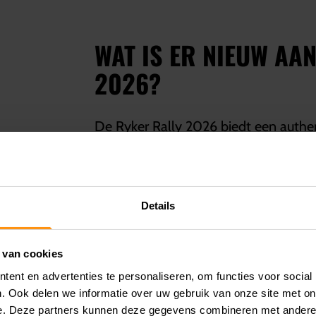
WAT IS ER NIEUW AA
2026?
De Ryker Rally 2026 biedt een authen
onderdelen zoals KYB HPG-schokdempe
beschermplaten, versterkte velgen en
optimaliseert de voertuigcontrole o
Details
driften mogelijk.
 van cookies
ent en advertenties te personaliseren, om functies voor social
ESTATIES
. Ook delen we informatie over uw gebruik van onze site met on
e. Deze partners kunnen deze gegevens combineren met andere i