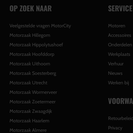
OP ZOEK NAAR
SERVICE
Veelgestelde vragen MotorCity
Motoren
Motorzaak Hillegom
Accessoires
Motorzaak Hippolytushoef
Onderdelen
Motorzaak Hoofddorp
Werkplaats
Motorzaak Uithoorn
Verhuur
Motorzaak Soesterberg
Nieuws
Motorzaak Utrecht
Werken bij
Motorzaak Wormerveer
VOORWA
Motorzaak Zoetermeer
Motorzaak Zwaagdijk
Retourbelei
Motorzaak Haarlem
Privacy
Motorzaak Almere