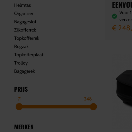
EENVOU
Helmtas
Voor 1
Organiser
verzo
Bagageslot
€ 248,
Zijkofferrek
Topkofferrek
Rugzak
Topkofferplaat
Trolley
Bagagerek
PRIJS
71
248
MERKEN