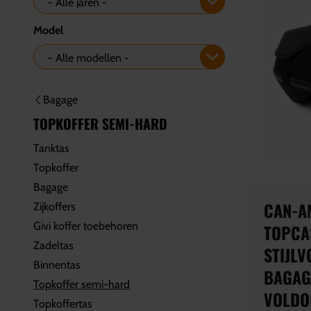
Model
Bagage
TOPKOFFER SEMI-HARD
Tanktas
Topkoffer
Bagage
CAN-A
Zijkoffers
Givi koffer toebehoren
TOPCAS
Zadeltas
STIJLV
Binnentas
BAGAG
Topkoffer semi-hard
VOLDO
Topkoffertas