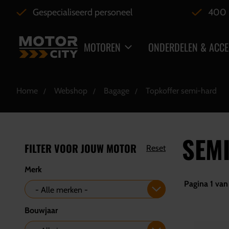
Gespecialiseerd personeel
400 
MOTOREN
ONDERDELEN & ACCE
Home
Webshop
Bagage
Topkoffer semi-hard
SEM
FILTER VOOR JOUW MOTOR
Reset
Merk
Pagina 1 van 
Bouwjaar