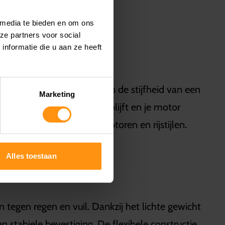
 media te bieden en om ons
ze partners voor social
nformatie die u aan ze heeft
AM
uimte zonder het gewicht en de stijfheid van een
Marketing
eit, zodat je
bagage
veilig blijft en je motor
stemd op verschillende motoren en rijstijlen.
Alles toestaan
tegen regen en vuil. Dankzij het lichte gewicht
n stabiele bevestiging. De flexibele constructie