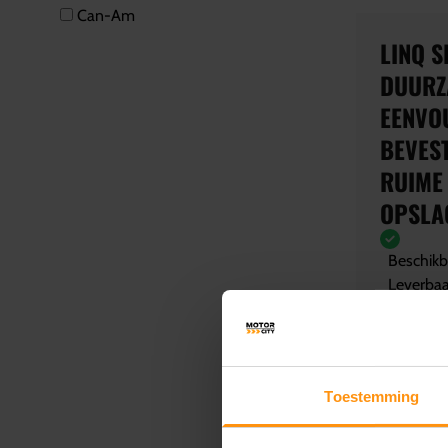
Can-Am
LINQ S
DUURZ
EENVO
BEVES
RUIME
OPSLA
Beschikba
Leverbaa
€ 225
Toestemming