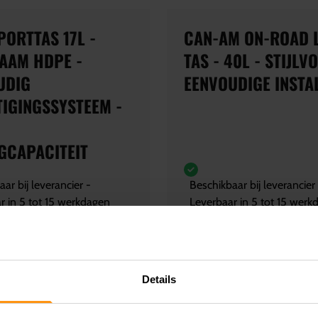
PORTTAS 17L -
CAN-AM ON-ROAD 
AAM HDPE -
TAS - 40L - STIJLVO
UDIG
EENVOUDIGE INSTA
TIGINGSSYSTEEM -
GCAPACITEIT
ar bij leverancier -
Beschikbaar bij leverancier
r in 5 tot 15 werkdagen
Leverbaar in 5 tot 15 werk
,25
€ 246,66
Details