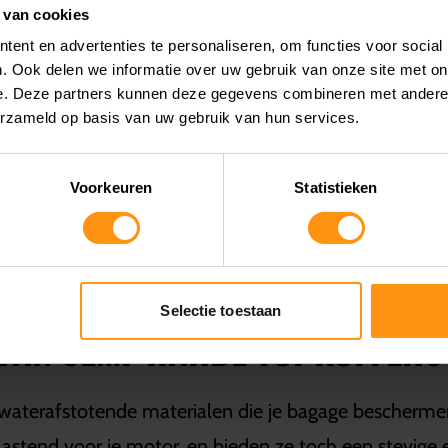
 van cookies
ent en advertenties te personaliseren, om functies voor social
. Ook delen we informatie over uw gebruik van onze site met on
e. Deze partners kunnen deze gegevens combineren met andere i
PEN BIJ MOTORCITY AMSTERD
erzameld op basis van uw gebruik van hun services.
voor motorrijders die op zoek zijn naar extra opbergr
Voorkeuren
Statistieken
en de perfecte balans tussen bescherming en flexibilit
 uitgebreid aanbod semi-harde topkoffers die zijn afge
Selectie toestaan
VAN SEMI-HARDE TOPKOFFERS
waterafstotende materialen die je bagage beschermen 
astend voor je motor, en bieden ze toch een stevige e