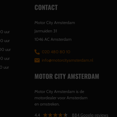
CONTACT
Motor City Amsterdam
Jarmuiden 31
00 uur
1046 AC Amsterdam
00 uur
00 uur
020 480 80 10
00 uur
info@motorcityamsterdam.nl
0 uur
MOTOR CITY AMSTERDAM
Motor City Amsterdam is de
motordealer voor Amsterdam
en omstreken.
4.4
884 Google-reviews