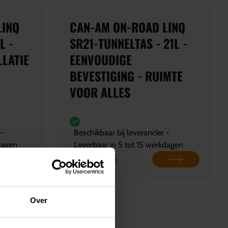
LINQ
CAN-AM ON-ROAD LINQ
L -
SR21-TUNNELTAS - 21L -
LLATIE
EENVOUDIGE
BEVESTIGING - RUIMTE
VOOR ALLES
 -
Beschikbaar bij leverancier -
dagen
Leverbaar in 5 tot 15 werkdagen
€ 246,66
Over