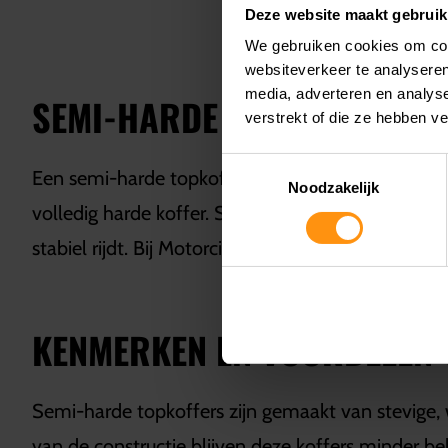
Deze website maakt gebruik
We gebruiken cookies om cont
websiteverkeer te analyseren
media, adverteren en analys
SEMI-HARDE TOPKOFFER KO
verstrekt of die ze hebben v
Toestemmingsselectie
Een semi-harde topkoffer is een ideale oplossing 
Noodzakelijk
volledig harde koffer. Semi-harde topkoffers bied
stabiel rijdt. Bij Motorcity Amsterdam vind je een
KENMERKEN EN VOORDELEN 
Semi-harde topkoffers zijn gemaakt van stevige, 
van de constructie blijven deze koffers minder bel