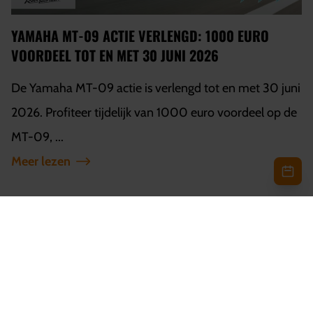
YAMAHA MT-09 ACTIE VERLENGD: 1000 EURO
VOORDEEL TOT EN MET 30 JUNI 2026
De Yamaha MT-09 actie is verlengd tot en met 30 juni
2026. Profiteer tijdelijk van 1000 euro voordeel op de
MT-09, ...
Meer lezen