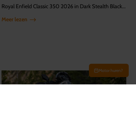
Royal Enfield Classic 350 2026 in Dark Stealth Black...
Meer lezen
Motor huren?