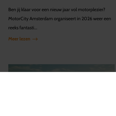
Ben jij klaar voor een nieuw jaar vol motorplezier?
MotorCity Amsterdam organiseert in 2026 weer een
reeks fantasti...
Meer lezen