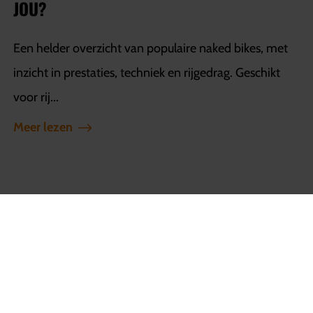
JOU?
Een helder overzicht van populaire naked bikes, met
inzicht in prestaties, techniek en rijgedrag. Geschikt
voor rij...
Meer lezen