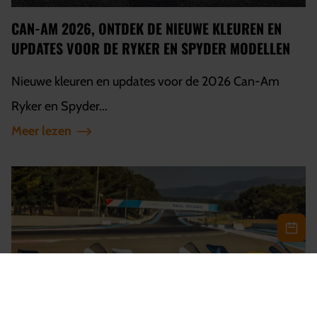
CAN-AM 2026, ONTDEK DE NIEUWE KLEUREN EN
UPDATES VOOR DE RYKER EN SPYDER MODELLEN
Nieuwe kleuren en updates voor de 2026 Can-Am
Ryker en Spyder...
Meer lezen