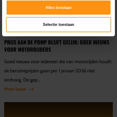
Alles toestaan
Selectie toestaan
PRIJS AAN DE POMP BLIJFT GELIJK: GOED NIEUWS
VOOR MOTORRIJDERS
Goed nieuws voor iedereen die van motorrijden houdt:
de benzineprijzen gaan per 1 januari 2026 níet
omhoog. De gep...
Meer lezen