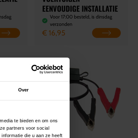
EENVOUDIGE INSTALLATIE
insdag
Voor 17:00 besteld, is dinsdag
verzonden
€ 16,95
Over
 media te bieden en om ons
ze partners voor social
nformatie die u aan ze heeft