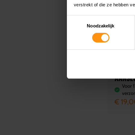
verstrekt of die ze hebben v
YEC
Toestemmingsselectie
Noodzakelijk
ACCUL
DIRECT
INDICA
VOOR 
GEBRU
AANSL
Voor 1
verzo
€ 19,