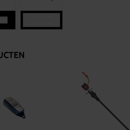
Druppellader
ader
accessoires
UCTEN