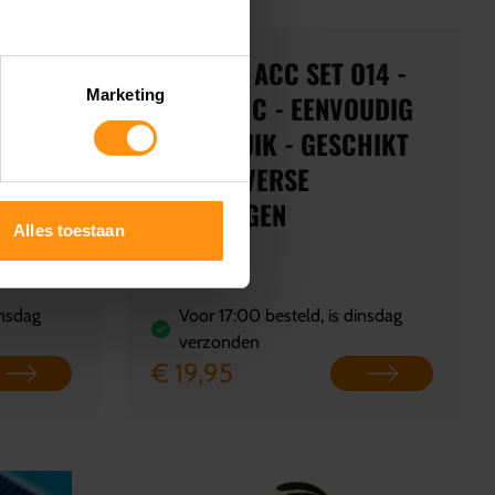
E
TECMATE ACC SET O14 -
Marketing
BATTERY C - EENVOUDIG
PO4
IN GEBRUIK - GESCHIKT
GDURIG
VOOR DIVERSE
ERIJ
VOERTUIGEN
Alles toestaan
insdag
Voor 17:00 besteld, is dinsdag
verzonden
€ 19,95