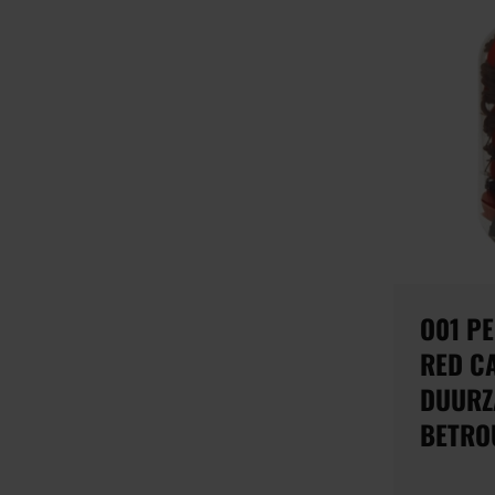
O01 P
RED CA
DUURZ
BETRO