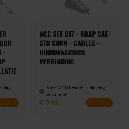
ER
ACC SET O17 - ADAP SAE-
VOOR
STD CONN - CABLES -
 -
HOOGWAARDIGE
P -
VERBINDING
LLATIE
insdag
Voor 17:00 besteld, is dinsdag
verzonden
€ 9,95