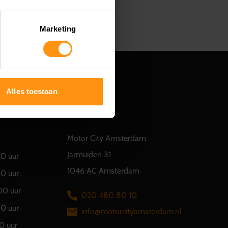
Marketing
Alles toestaan
CONTACT
Motor City Amsterdam
Jarmuiden 31
00 uur
1046 AC Amsterdam
00 uur
00 uur
020 480 80 10
00 uur
info@motorcityamsterdam.nl
0 uur