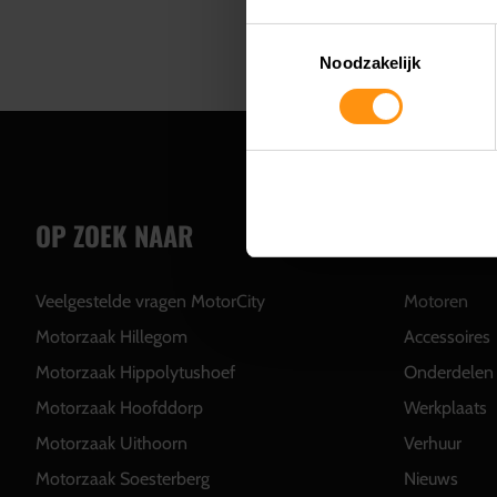
Toestemmingsselectie
Noodzakelijk
OP ZOEK NAAR
SERVICE
Veelgestelde vragen MotorCity
Motoren
Motorzaak Hillegom
Accessoires
Motorzaak Hippolytushoef
Onderdelen
Motorzaak Hoofddorp
Werkplaats
Motorzaak Uithoorn
Verhuur
Motorzaak Soesterberg
Nieuws