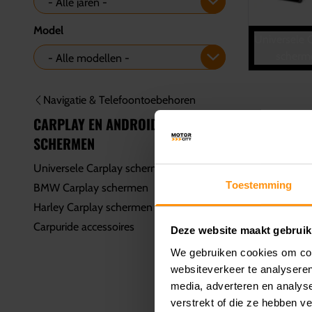
Model
Universele 
scherm
Navigatie & Telefoontoebehoren
CARPLAY EN ANDROID AUTO
SCHERMEN
Universele Carplay schermen
Toestemming
BMW Carplay schermen
Harley Carplay schermen
Carpuride accessoires
Deze website maakt gebruik
We gebruiken cookies om cont
websiteverkeer te analyseren
media, adverteren en analys
verstrekt of die ze hebben v