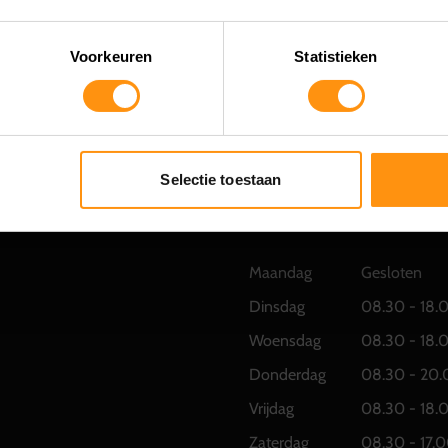
Voorkeuren
Statistieken
Selectie toestaan
OPENINGSTIJDEN
Maandag
Gesloten
Dinsdag
08.30 - 18.
Woensdag
08.30 - 18.
Donderdag
08.30 - 20.
Vrijdag
08.30 - 18.
Zaterdag
08.30 - 17.0