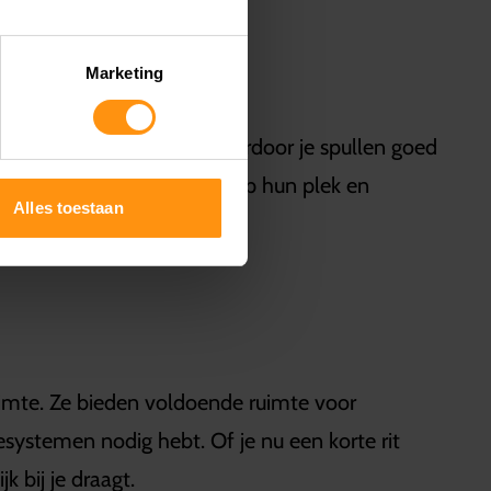
Marketing
estendige materialen, waardoor je spullen goed
en deze rugzakken stevig op hun plek en
Alles toestaan
uimte. Ze bieden voldoende ruimte voor
gesystemen nodig hebt. Of je nu een korte rit
 bij je draagt.