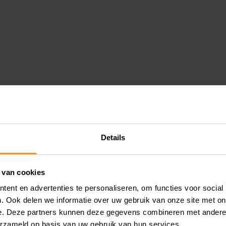
CITY AMSTERDAM
Details
 van cookies
en comfortabele manier om je spullen mee te nemen ti
ent en advertenties te personaliseren, om functies voor social
en draaggemak zonder dat je extra bagage aan je moto
. Ook delen we informatie over uw gebruik van onze site met on
die ideaal zijn voor zowel dagelijks gebruik als korter
e. Deze partners kunnen deze gegevens combineren met andere i
erzameld op basis van uw gebruik van hun services.