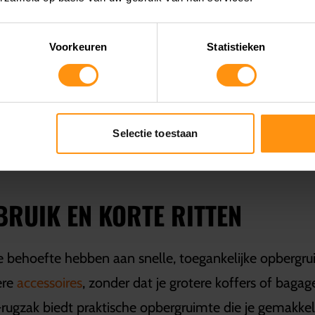
 VAN MOTOR-RUGZAKKEN
Voorkeuren
Statistieken
are schouderbanden en zijn vaak gemaakt van waterb
andigheden. Dankzij het ergonomische ontwerp blijv
Selectie toestaan
oor een stabiele en comfortabele rit.
BRUIK EN KORTE RITTEN
ie behoefte hebben aan snelle, toegankelijke opbergr
ere
accessoires
, zonder dat je grotere koffers of baga
ugzak biedt praktische opbergruimte die je gemakkelijk