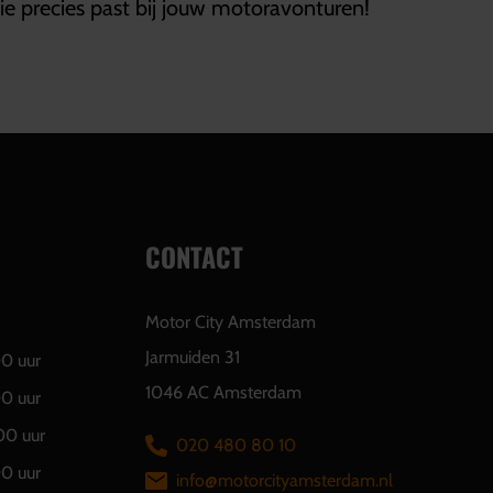
die precies past bij jouw motoravonturen!
CONTACT
Motor City Amsterdam
Jarmuiden 31
00 uur
1046 AC Amsterdam
00 uur
00 uur
020 480 80 10
00 uur
info@motorcityamsterdam.nl