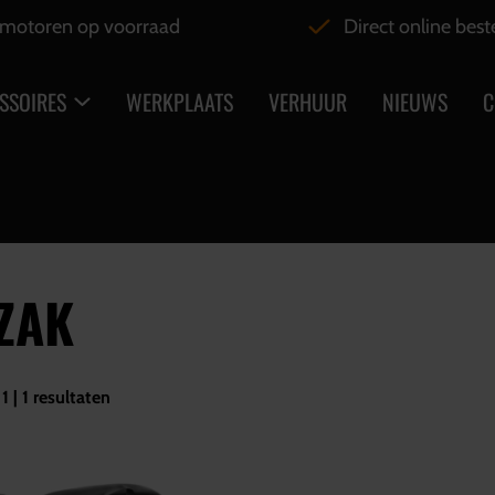
motoren op voorraad
Direct online best
SSOIRES
WERKPLAATS
VERHUUR
NIEUWS
C
ZAK
1 | 1 resultaten