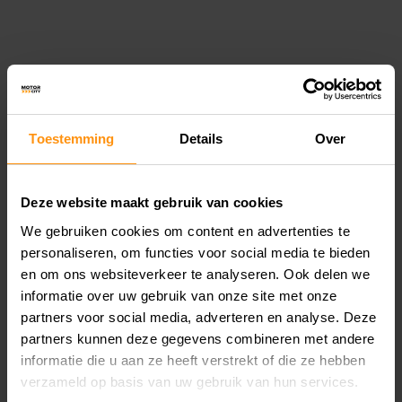
Ben je op zoek naar kuipdelen motor die niet
alleen functioneel zijn, maar ook de uitstraling en
aerodynamica van jouw motor verbeteren? Bij
Motorcity Amsterdam vind je een uitgebreid
assortiment aan hoogwaardige motor kuipdelen.
Toestemming
Details
Over
Of je nu vervangende kuipdelen nodig hebt, je
motor wilt upgraden, of specifieke onderdelen
Deze website maakt gebruik van cookies
zoekt, wij hebben de perfecte kuipdelen die
We gebruiken cookies om content en advertenties te
personaliseren, om functies voor social media te bieden
passen bij jouw wensen.
en om ons websiteverkeer te analyseren. Ook delen we
informatie over uw gebruik van onze site met onze
UITGEBREID ASSORTIMENT
partners voor social media, adverteren en analyse. Deze
MOTORKUIPDELEN
partners kunnen deze gegevens combineren met andere
informatie die u aan ze heeft verstrekt of die ze hebben
verzameld op basis van uw gebruik van hun services.