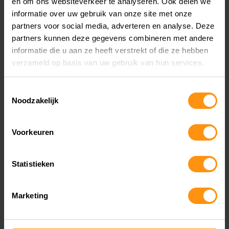
en om ons websiteverkeer te analyseren. Ook delen we
informatie over uw gebruik van onze site met onze
Het seizoen zet door met de Kawasaki Demo
partners voor social media, adverteren en analyse. Deze
partners kunnen deze gegevens combineren met andere
Days op 22, 23 en 25 mei. Stap op de nieuwste
informatie die u aan ze heeft verstrekt of die ze hebben
Kawasaki-modellen en ervaar zelf de combinatie
verzameld op basis van uw gebruik van hun services.
van kracht, souplesse en geavanceerde
Toestemmingsselectie
technologie. Kies jouw favoriete model en boek
Noodzakelijk
een tijdslot via het inschrijfformulier om de
2026-line-up uitgebreid te testen.
Voorkeuren
Schrijf je in
Statistieken
Marketing