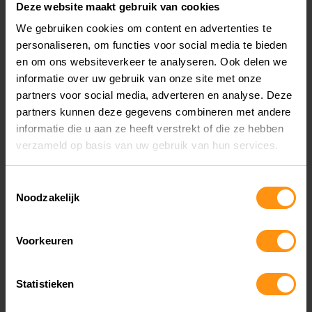
Is de ACC SET O27 geschikt voor mijn motor of
Deze website maakt gebruik van cookies
scooter?
We gebruiken cookies om content en advertenties te
personaliseren, om functies voor social media te bieden
en om ons websiteverkeer te analyseren. Ook delen we
Ja, de ACC SET O27 is ontworpen voor gebruik
informatie over uw gebruik van onze site met onze
met een breed scala aan motoren en scooters.
partners voor social media, adverteren en analyse. Deze
partners kunnen deze gegevens combineren met andere
De universele SAE-connectoren maken het
informatie die u aan ze heeft verstrekt of die ze hebben
eenvoudig om de kabelset aan te sluiten op
verzameld op basis van uw gebruik van hun services.
verschillende modellen.
Toestemmingsselectie
Noodzakelijk
Kan ik de kabelset zelf installeren?
Voorkeuren
Ja, de ACC SET O27 is eenvoudig te installeren. Je
hebt geen speciale gereedschappen nodig en de
Statistieken
duidelijke instructies maken het gemakkelijk om