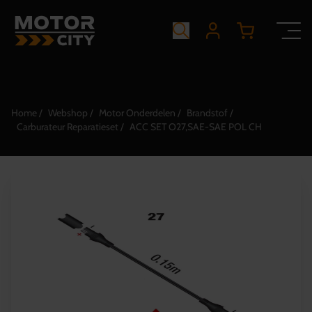
Home
Webshop
Motor Onderdelen
Brandstof
Carburateur Reparatieset
ACC SET O27,SAE-SAE POL CH