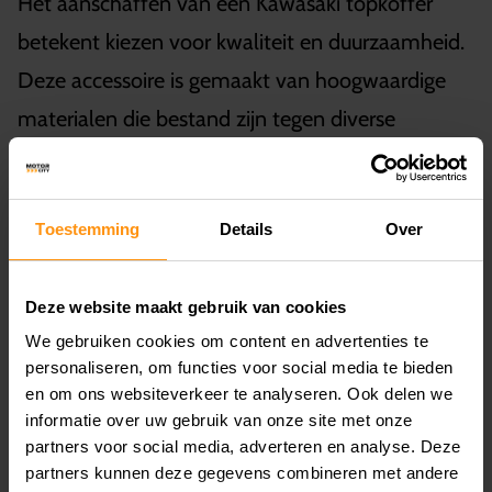
Het aanschaffen van een Kawasaki topkoffer
betekent kiezen voor kwaliteit en duurzaamheid.
Deze accessoire is gemaakt van hoogwaardige
materialen die bestand zijn tegen diverse
weersomstandigheden, waardoor je spullen veilig
en droog blijven. De topkoffer is eenvoudig te
Toestemming
Details
Over
monteren en te verwijderen, wat het
gebruiksgemak aanzienlijk verhoogt.
Deze website maakt gebruik van cookies
Veelgestelde Vragen
We gebruiken cookies om content en advertenties te
personaliseren, om functies voor social media te bieden
Wat zijn de afmetingen van de Kawasaki
en om ons websiteverkeer te analyseren. Ook delen we
informatie over uw gebruik van onze site met onze
topkoffer?
partners voor social media, adverteren en analyse. Deze
partners kunnen deze gegevens combineren met andere