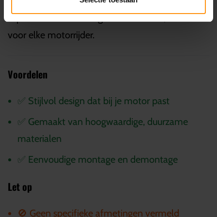
Dit zorgt ervoor dat je snel en zonder gedoe je
topkoffer kunt bevestigen of afnemen, ideaal
voor elke motorrijder.
Voordelen
✅ Stijlvol design dat bij je motor past
✅ Gemaakt van hoogwaardige, duurzame
materialen
✅ Eenvoudige montage en demontage
Let op
🚫 Geen specifieke afmetingen vermeld