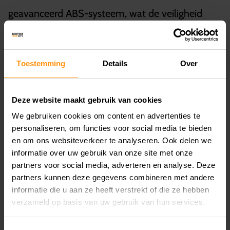
geavanceerd ABS-systeem, wat de veiligheid
aanzienlijk verbetert. Het vernieuwde dashboard
met een digitaal scherm biedt duidelijke en
Toestemming
Details
Over
gemakkelijk leesbare informatie, terwijl de LED-
verlichting zorgt voor een betere zichtbaarheid
Deze website maakt gebruik van cookies
en een moderne uitstraling.
We gebruiken cookies om content en advertenties te
personaliseren, om functies voor social media te bieden
EIGENSCHAPPEN
en om ons websiteverkeer te analyseren. Ook delen we
informatie over uw gebruik van onze site met onze
partners voor social media, adverteren en analyse. Deze
Motortype:
Krachtige tweecilindermotor
partners kunnen deze gegevens combineren met andere
Kenmerken: Evenwicht tussen kracht en
informatie die u aan ze heeft verstrekt of die ze hebben
verzameld op basis van uw gebruik van hun services.
efficiëntie
Ophanging:
Geoptimaliseerd voor comfort en