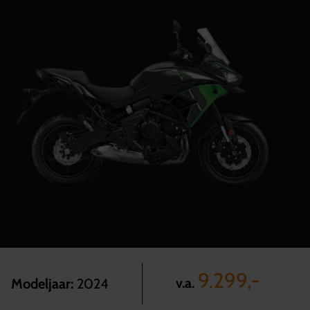
9.299,-
v.a.
Modeljaar:
2024