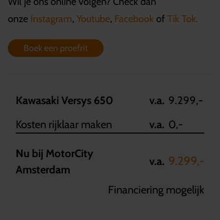
Wil je ons online volgen? Check dan
onze
Instagram
,
Youtube
,
Facebook
of
Tik Tok.
Boek een proefrit
Kawasaki Versys 650
v.a.
9.299,-
Kosten rijklaar maken
v.a.
0,-
Nu bij MotorCity
9.299,-
v.a.
Amsterdam
Financiering mogelijk