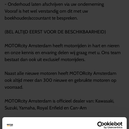
- Onderhoud laten afschrijven via uw onderneming
Vooraf is het wel verstandig om dit met uw
boekhouder/accountant te bespreken.
(BEL ALTIJD EERST VOOR DE BESCHIKBAARHEID)
MOTORcity Amsterdam heeft motorrijden in hart en nieren
en onze kennis en ervaring delen wij graag met u. Ons team
bestaat dan ook uit exclusief motorrijders.
Naast alle nieuwe motoren heeft MOTORcity Amsterdam
ook altijd meer dan 300 nieuwe en gebruikte motoren op
voorraad.
MOTORcity Amsterdam is officieel dealer van: Kawasaki,
Suzuki, Yamaha, Royal Enfield en Can-Am
Bekijk financiering opties