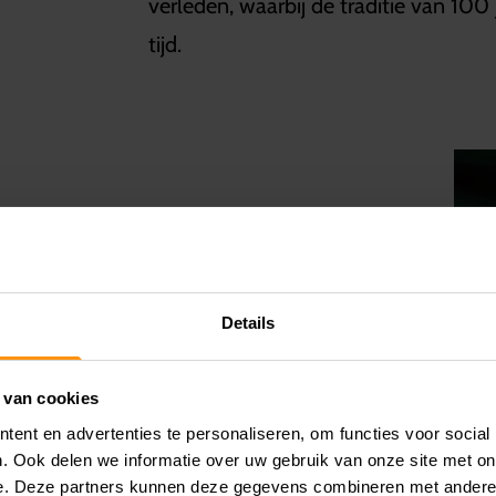
verleden, waarbij de traditie van 100
tijd.
 meters met een ingebouwd LCD-
r en lettertype, die doen denken aan
 het iconische rode "Meguro"-logo in
Details
 van cookies
n aan de voorzijde en 17-inch
ent en advertenties te personaliseren, om functies voor social
ijlvolle uitstraling, maar zorgen ook
. Ook delen we informatie over uw gebruik van onze site met on
ing.
e. Deze partners kunnen deze gegevens combineren met andere i