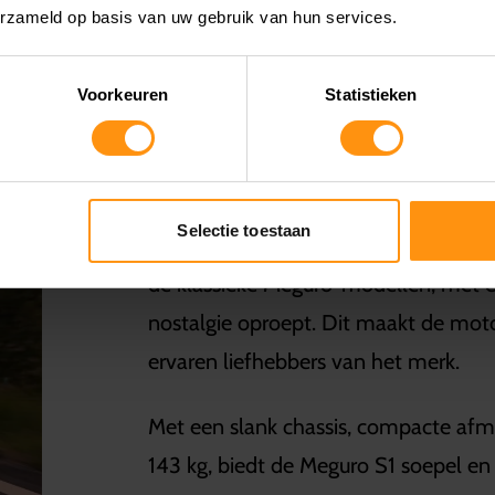
erzameld op basis van uw gebruik van hun services.
COMFORT & SOUND
Voorkeuren
Statistieken
De positie van het stuur, zadel en d
rijhouding, net als bij de klassieke M
Selectie toestaan
maar ook comfort tijdens het rijden. 
de klassieke Meguro-modellen, met een
nostalgie oproept. Dit maakt de mot
ervaren liefhebbers van het merk.
Met een slank chassis, compacte afme
143 kg, biedt de Meguro S1 soepel en