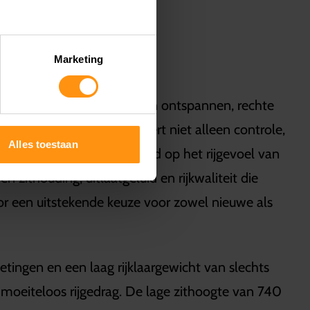
Marketing
e voetsteunen zorgt voor een ontspannen, rechte
eguro-modellen. Dit bevordert niet alleen controle,
Alles toestaan
De Meguro S1 is geïnspireerd op het rijgevoel van
 zithouding, uitlaatgeluid en rijkwaliteit die
or een uitstekende keuze voor zowel nieuwe als
tingen en een laag rijklaargewicht van slechts
 moeiteloos rijgedrag. De lage zithoogte van 740