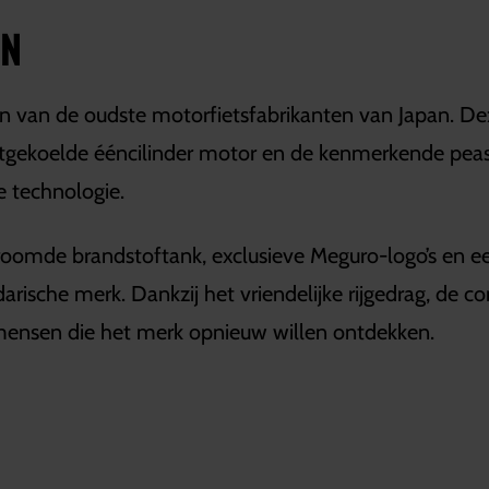
EN
n van de oudste motorfietsfabrikanten van Japan. D
tgekoelde ééncilinder motor en de kenmerkende peash
e technologie.
hroomde brandstoftank, exclusieve Meguro-logo’s en ee
darische merk. Dankzij het vriendelijke rijgedrag, de 
 mensen die het merk opnieuw willen ontdekken.