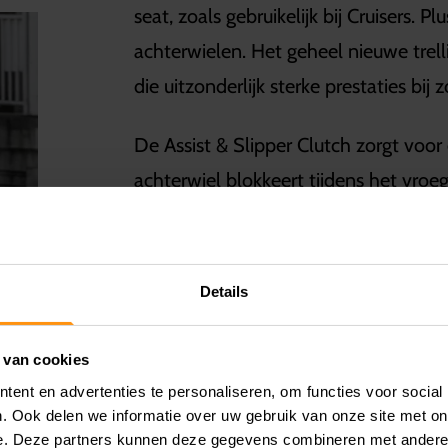
seat, zoals gebruikelijk bij Cruisers. 
achterwielen. Het geheel nieuwe trel
die uitzonderlijk sterke prestaties bij
De Assist & Slipper Clutch zorgt voor
achterwiel blokkeert tijdens het vroe
bestuurd met een A2-rijbewijs.
Net als bij eerdere Eliminator-modell
Details
identiek aan zijn voorgangers. Dubb
‘traditioneel meets modern’-look. De
 van cookies
rijpositie, waardoor de bestuurder goe
ent en advertenties te personaliseren, om functies voor social
instrumentenpaneel.
. Ook delen we informatie over uw gebruik van onze site met on
e. Deze partners kunnen deze gegevens combineren met andere i