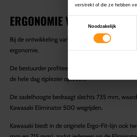
verstrekt of die ze hebben v
ERGONOMIE VAN DE KAWASA
Toestemmingsselectie
Noodzakelijk
Bij de ontwikkeling van de Eliminator heeft Kawa
ergonomie.
De bestuurder profiteert zo van een natuurlijke zi
de hele dag rijplezier oplevert.
De zadelhoogte bedraagt ​​slechts 735 mm, waardo
Kawasaki Eliminator 500 wegrijden.
Kawasaki biedt in de originele Ergo-Fit-lijn ook t
mm en 715 mm), zodat iedereen op de Eliminator 