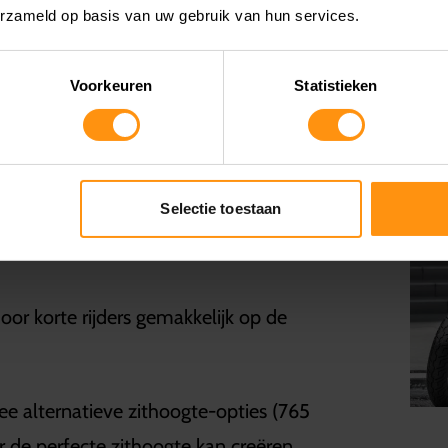
erzameld op basis van uw gebruik van hun services.
KI ELIMINATOR 500
Voorkeuren
Statistieken
saki veel aandacht besteed aan
Selectie toestaan
tpositie, wat hem rijcomfort biedt en
or korte rijders gemakkelijk op de
wee alternatieve zithoogte-opties (765
de perfecte zithoogte kan creëren.