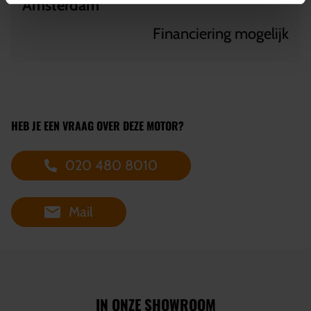
Amsterdam
Financiering mogelijk
HEB JE EEN VRAAG OVER DEZE MOTOR?
020 480 8010
Mail
IN ONZE SHOWROOM