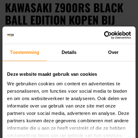
KAWASAKI Z900RS BLACK
BALL EDITION KOPEN BIJ
MOTORCITY AMSTERDAM
MotorCity is de officiële Kawasaki-dealer in
Toestemming
Details
Over
Noord-Holland. Bekijk de Kawasaki Z900RS
Black Ball Edition in onze showroom of plaats
Deze website maakt gebruik van cookies
alvast een voororder.
We gebruiken cookies om content en advertenties te
personaliseren, om functies voor social media te bieden
Liever een ander model? Ontdek ook de
en om ons websiteverkeer te analyseren. Ook delen we
Kawasaki Z650
,
Z900
of
Z H2
.
informatie over uw gebruik van onze site met onze
partners voor social media, adverteren en analyse. Deze
partners kunnen deze gegevens combineren met andere
Bekijk ons volledige aanbod van
nieuwe
informatie die u aan ze heeft verstrekt of die ze hebben
Kawasaki’s
of bekijk onze
Kawasaki-occasions
.
verzameld op basis van uw gebruik van hun services.