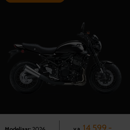
14.599,-
v.a.
Modeljaar:
2026