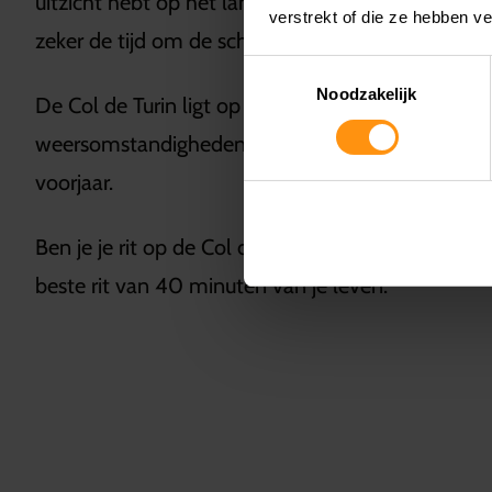
uitzicht hebt op het landschap en de schoonheid. 
verstrekt of die ze hebben v
zeker de tijd om de schoonheid te zien die de weg
Toestemmingsselectie
Noodzakelijk
De Col de Turin ligt op een hoog punt en is dus g
weersomstandigheden, dus de beste tijd om er do
voorjaar.
Ben je je rit op de Col de Turin al aan het plan
beste rit van 40 minuten van je leven.