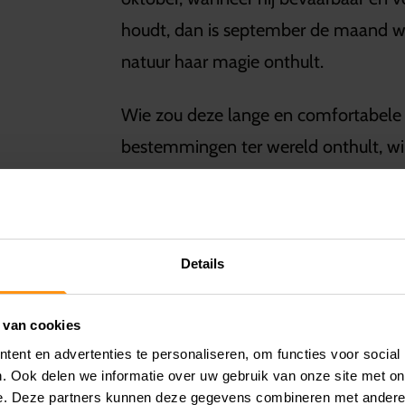
houdt, dan is september de maand waa
natuur haar magie onthult.
Wie zou deze lange en comfortabele ri
bestemmingen ter wereld onthult, wi
E TURIJN
Details
t bekend om de hoge ligging tot
 van cookies
ent en advertenties te personaliseren, om functies voor social
t je de hele weg een prachtig
. Ook delen we informatie over uw gebruik van onze site met on
e. Deze partners kunnen deze gegevens combineren met andere i