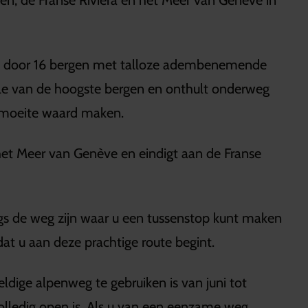
pen, de Franse Rivièra en het Meer van Genève in
ch door 16 bergen met talloze adembenemende
le van de hoogste bergen en onthult onderweg
e moeite waard maken.
et Meer van Genève en eindigt aan de Franse
ngs de weg zijn waar u een tussenstop kunt maken
at u aan deze prachtige route begint.
ldige alpenweg te gebruiken is van juni tot
olledig open is. Als u van een eenzame weg