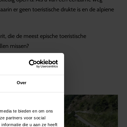
rin er geen toeristische drukte is en de alpiene
t, die de meest epische toeristische
llen missen?
Over
 media te bieden en om ons
ze partners voor social
nformatie die u aan ze heeft