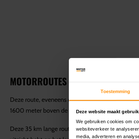
MOTORROUTES FRANKRIJK: COL D
Toestemming
Deze route, eveneens door de Franse Alpen, staa
1600 meter boven de zeespiegel.
Deze website maakt gebruik
We gebruiken cookies om cont
Deze 35 km lange route is de moeite waard omda
websiteverkeer te analyseren
media, adverteren en analys