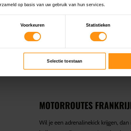
Dit is een korte route, dus neem
erzameld op basis van uw gebruik van hun services.
 te bieden heeft.
Voorkeuren
Statistieken
evoelig voor slechte
orheen te rijden is de zomer en het
Selectie toestaan
nen? Stap op deze weg en maak de
MOTORROUTES FRANKRIJK
Wil je een adrenalinekick krijgen, dan