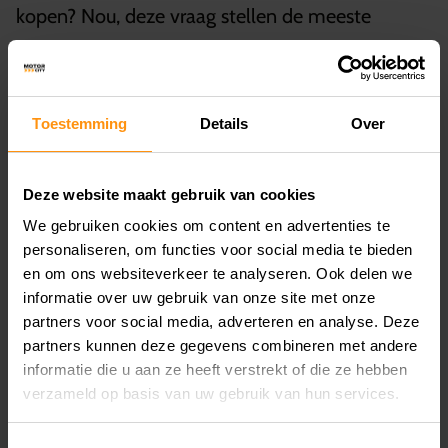
kopen? Nou, deze vraag stellen de meeste
mensen die overwegen een motorfiets te kopen
zich vaker. Hoewel het kopen van een motorfiets
een bevredigende investering kan zijn, kan huren
Toestemming
Details
Over
voor anderen een betere optie zijn. Hier zijn de
voordelen van het huren van een motorfiets ten
Deze website maakt gebruik van cookies
opzichte van het kopen ervan;
We gebruiken cookies om content en advertenties te
personaliseren, om functies voor social media te bieden
en om ons websiteverkeer te analyseren. Ook delen we
1. Kosteneffectiviteit in vergelijking met het
informatie over uw gebruik van onze site met onze
bezitten van een motorfiets
partners voor social media, adverteren en analyse. Deze
partners kunnen deze gegevens combineren met andere
Een van de grootste voordelen van het huren
informatie die u aan ze heeft verstrekt of die ze hebben
van een motor is de kosteneffectiviteit in
verzameld op basis van uw gebruik van hun services.
vergelijking met het bezitten van een motor. De