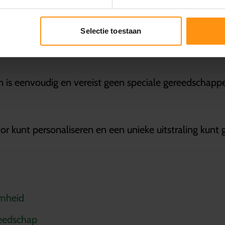
lijk, maar ook bestand tegen de elementen, waardoor he
Selectie toestaan
en is eenvoudig en vereist geen speciale gereedschap
or kunt personaliseren en een unieke uitstraling kunt
amheid
reedschap