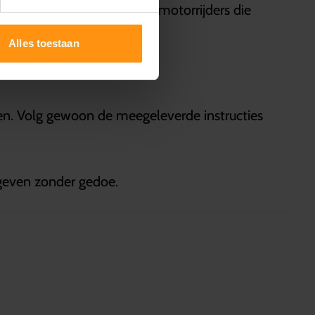
t een ideale keuze is voor motorrijders die
Alles toestaan
pen. Volg gewoon de meegeleverde instructies
 geven zonder gedoe.