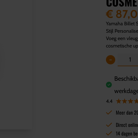
COSME
€ 87,
Yamaha Billet 
Stijl Personali
Voeg een vleugj
cosmetische upg
-
Beschikba
werkdag
4.4
Meer dan 2
Direct onlin
14 dagen be