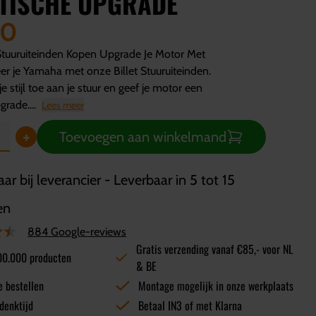
TISCHE UPGRADE
00
Stuuruiteinden Kopen Upgrade Je Motor Met
seer je Yamaha met onze Billet Stuuruiteinden.
e stijl toe aan je stuur en geef je motor een
rade....
Lees meer
+
Toevoegen aan winkelmand
ar bij leverancier - Leverbaar in 5 tot 15
en
884 Google-reviews
Gratis verzending vanaf €85,- voor NL
00.000 producten
& BE
e bestellen
Montage mogelijk in onze werkplaats
denktijd
Betaal IN3 of met Klarna