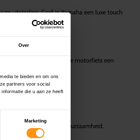
ium uitstraling. Geef je Yamaha een luxe touch
Over
naliseer je Yamaha en geef je motorfiets een
 media te bieden en om ons
ze partners voor social
nformatie die u aan ze heeft
Marketing
itstraling en uitstekende duurzaamheid.