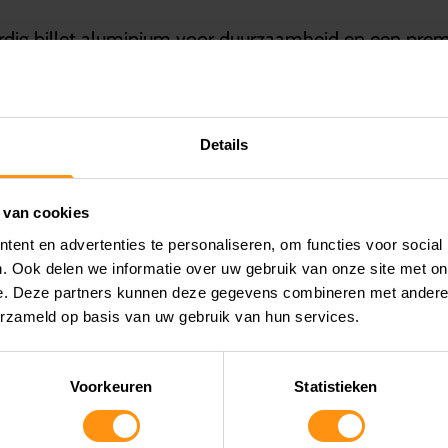
rdig billet aluminium voor duurzaamheid en een prem
Details
 Billet Stuuruiteinden eenvoudig te installeren. Perso
 van cookies
ent en advertenties te personaliseren, om functies voor social
. Ook delen we informatie over uw gebruik van onze site met on
e. Deze partners kunnen deze gegevens combineren met andere i
erzameld op basis van uw gebruik van hun services.
eciaal?
Voorkeuren
Statistieken
ardig billet aluminium, wat zorgt voor een luxueuze u