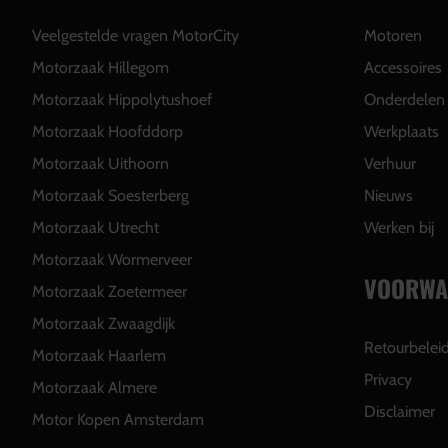
Veelgestelde vragen MotorCity
Motoren
Motorzaak Hillegom
Accessoires
Motorzaak Hippolytushoef
Onderdelen
Motorzaak Hoofddorp
Werkplaats
Motorzaak Uithoorn
Verhuur
Motorzaak Soesterberg
Nieuws
Motorzaak Utrecht
Werken bij
Motorzaak Wormerveer
VOORWA
Motorzaak Zoetermeer
Motorzaak Zwaagdijk
Retourbelei
Motorzaak Haarlem
Privacy
Motorzaak Almere
Disclaimer
Motor Kopen Amsterdam