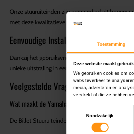
Onze stuuruiteinden zijn vervaardigd uit hoogwaa
met deze kwalitatieve accessoires.
Eenvoudige Installatie
Toestemming
Dankzij het gebruiksvriendelijke ontwerp zijn onze
Deze website maakt gebruik
unieke uitstraling in een handomdraai.
We gebruiken cookies om cont
websiteverkeer te analyseren
Veelgestelde Vragen
media, adverteren en analys
verstrekt of die ze hebben v
Wat maakt de Yamaha Billet Stuuruiteinden sp
Toestemmingsselectie
Noodzakelijk
De Billet Stuuruiteinden zijn gemaakt van hoogwa