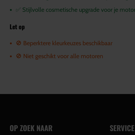
✅ Stijlvolle cosmetische upgrade voor je moto
Let op
🚫 Beperktere kleurkeuzes beschikbaar
🚫 Niet geschikt voor alle motoren
OP ZOEK NAAR
SERVICE