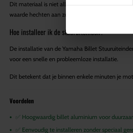
Dit materiaal is niet alleen esthetisch aantrekke
waarde hechten aan zowel stijl als functionaliteit.
Hoe installeer ik de stuuruiteinden?
De installatie van de Yamaha Billet Stuuruiteind
voor een snelle en probleemloze installatie.
Dit betekent dat je binnen enkele minuten je mot
Voordelen
✅ Hoogwaardig billet aluminium voor duurza
✅ Eenvoudig te installeren zonder speciaal ge