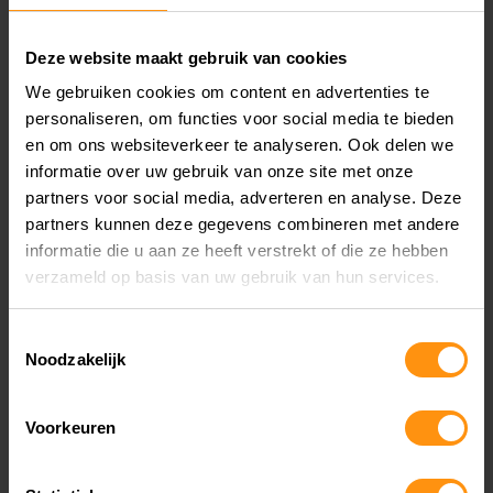
met deze unieke accessoires en maak een
statement.
Deze website maakt gebruik van cookies
We gebruiken cookies om content en advertenties te
Veelgestelde Vragen
personaliseren, om functies voor social media te bieden
en om ons websiteverkeer te analyseren. Ook delen we
Wat maakt het Racer Pakket uniek?
informatie over uw gebruik van onze site met onze
partners voor social media, adverteren en analyse. Deze
partners kunnen deze gegevens combineren met andere
Het Racer Pakket is speciaal ontworpen om je
informatie die u aan ze heeft verstrekt of die ze hebben
Yamaha XSR 125 een retro en sportieve
verzameld op basis van uw gebruik van hun services.
uitstraling te geven. Met unieke accessoires maak
Toestemmingsselectie
je jouw motor echt persoonlijk.
Noodzakelijk
Is het Racer Pakket eenvoudig te installeren?
Voorkeuren
Ja, de accessoires in het pakket zijn ontworpen