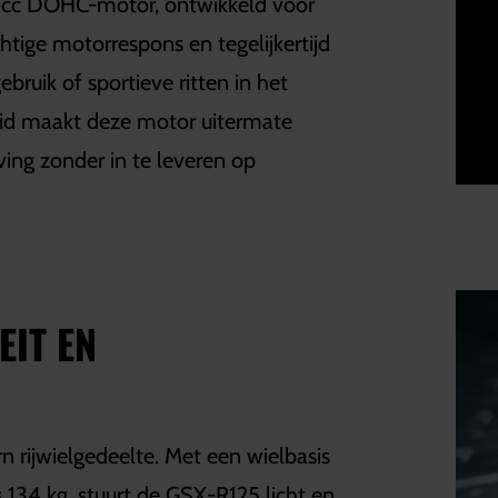
25cc DOHC-motor, ontwikkeld voor
chtige motorrespons en tegelijkertijd
ebruik of sportieve ritten in het
eid maakt deze motor uitermate
eving zonder in te leveren op
EIT EN
 rijwielgedeelte. Met een wielbasis
 134 kg, stuurt de GSX-R125 licht en