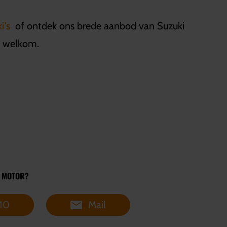
ki's
of ontdek ons brede aanbod van Suzuki
e welkom.
E MOTOR?
10
Mail