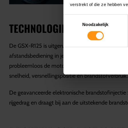
verstrekt of die ze hebben v
Toestemmingsselectie
TECHNOLOGIE DIE ONDERST
Noodzakelijk
De GSX-R125 is uitgerust met technologie die je r
afstandsbediening in je zak zit, ben je klaar om 
probleemloos de motor start – zelfs op koude oc
snelheid, versnellingspositie en brandstofverbruik. 
De geavanceerde elektronische brandstofinjectie z
rijgedrag en draagt bij aan de uitstekende brandsto