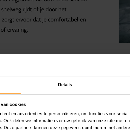
e snelweg rijdt of je door het
zorgt ervoor dat je comfortabel en
of ervaring.
DESIGN – SPORTIEF
Details
De GSX-R125 is niet alleen snel, maar 
ontwikkeld in de windtunnel en zorg
 van cookies
zie je de verticaal geplaatste LED-k
ent en advertenties te personaliseren, om functies voor social
visuele knipoog naar Suzuki’s race
. Ook delen we informatie over uw gebruik van onze site met on
opvallend voorkomen en maken je go
e. Deze partners kunnen deze gegevens combineren met andere i