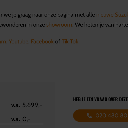
n we je graag naar onze pagina met alle
nieuwe Suzu
bewonderen in onze
showroom
. We heten je van hart
ram
,
Youtube
,
Facebook
of
Tik Tok.
HEB JE EEN VRAAG OVER DEZ
v.a.
5.699,-
020 480 80
v.a.
0,-