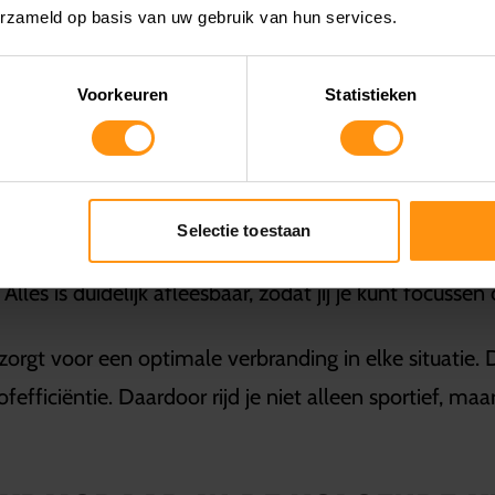
erzameld op basis van uw gebruik van hun services.
EUNT
Voorkeuren
Statistieken
ijervaring ondersteunt. Zo start je de motor eenvoudi
te rijden. Het Suzuki Easy Start-systeem zorgt er bove
Selectie toestaan
htenden. Op het dashboard vind je een multifunctione
Alles is duidelijk afleesbaar, zodat jij je kunt focusse
orgt voor een optimale verbranding in elke situatie. 
fefficiëntie. Daardoor rijd je niet alleen sportief, maa