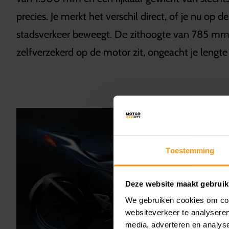
precies. Je merkt het verschil direct, of je nu op d
stadsverkeer beweegt. De zithoogte van 785 mm 
zelfverzekerd op de motor zit, ongeacht je lengte 
Toestemming
Deze website maakt gebruik
We gebruiken cookies om cont
websiteverkeer te analyseren
media, adverteren en analys