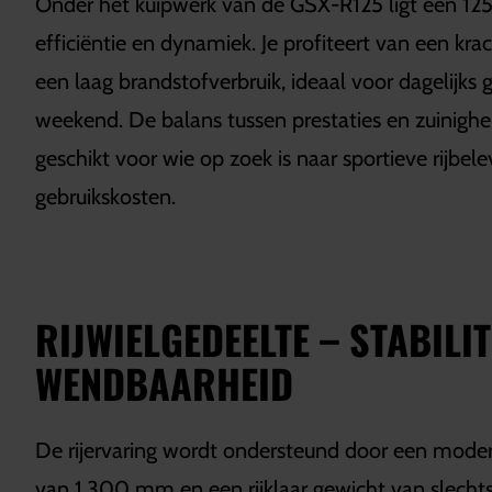
Onder het kuipwerk van de GSX-R125 ligt een 1
efficiëntie en dynamiek. Je profiteert van een kra
een laag brandstofverbruik, ideaal voor dagelijks g
weekend. De balans tussen prestaties en zuinigh
geschikt voor wie op zoek is naar sportieve rijbel
gebruikskosten.
RIJWIELGEDEELTE – STABILIT
WENDBAARHEID
De rijervaring wordt ondersteund door een modern
van 1.300 mm en een rijklaar gewicht van slechts