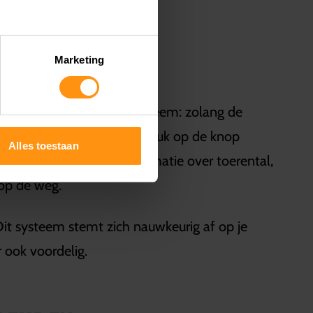
Marketing
g met het keyless start systeem: zolang de
ndien voor dat je met één druk op de knop
Alles toestaan
el LCD-display met informatie over toerental,
n op de weg.
Dit systeem stemt zich nauwkeurig af op je
r ook voordelig.