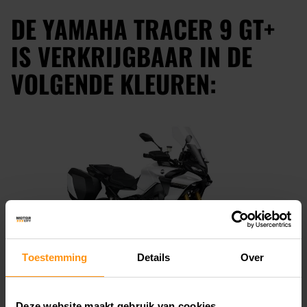
DE YAMAHA TRACER 9 GT+
IS VERKRIJGBAAR IN DE
VOLGENDE KLEUREN:
Toestemming
Details
Over
Deze website maakt gebruik van cookies