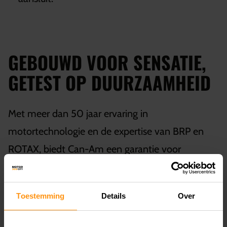
GEBOUWD VOOR SENSATIE,
GETEST OP DUURZAAMHEID
Met meer dan 50 jaar ervaring in
motortechnologie en de expertise van BRP en
ROTAX, biedt Can-Am een garantie voor
duurzaamheid, prestaties en vakmanschap. Of je
nu een ervaren motorrijder bent of een
Toestemming
Details
Over
enthousiaste beginner, deze motoren bieden je
een rijervaring die je niet snel zult vergeten.