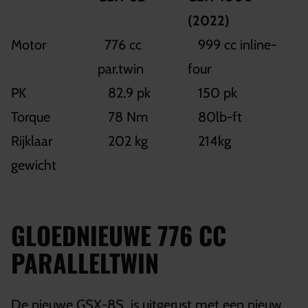
(2022)
Motor
776 cc
999 cc inline-
par.twin
four
PK
82.9 pk
150 pk
Torque
78 Nm
80lb-ft
Rijklaar
202 kg
214kg
gewicht
GLOEDNIEUWE 776 CC
PARALLELTWIN
De nieuwe GSX-8S is uitgerust met een nieuw