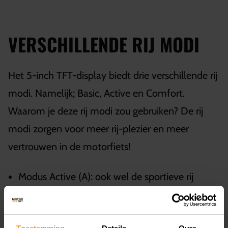
VERSCHILLENDE RIJ MODI
Het 5-inch TFT-display biedt drie verschillende rij
modi. Namelijk; Basic, Active en Comfort.
Waarom je deze rij modi zou gebruiken? De rij
modi zorgen voor meer rij-plezier en meer
vertrouwen in de motorfiets!
Modus Active (A): ook wel de sportieve rij
modi. Deze rij modi zorgt voor snel en scherp
gasrespons en de meeste koppel.