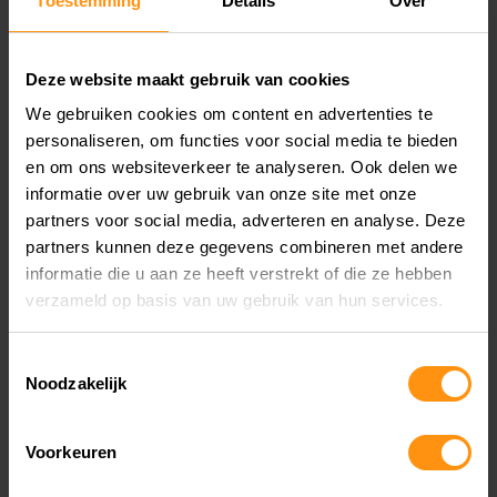
Toestemming
Details
Over
Modus Basis (B): ook wel de dagelijkse rij modi.
Deze rij modi zorgt ervoor dat de motor iets
minder fel reageert en zorgt tevens voor een
Deze website maakt gebruik van cookies
We gebruiken cookies om content en advertenties te
meer verdeelde vermogensafgifte.
personaliseren, om functies voor social media te bieden
Modus Comfort ©: Ook wel de vriendelijkste rij
en om ons websiteverkeer te analyseren. Ook delen we
informatie over uw gebruik van onze site met onze
modi. Gasrespons en koppel worden nu nog
partners voor social media, adverteren en analyse. Deze
meer verdeeld. Ideaal wanneer er bijvoorbeeld
partners kunnen deze gegevens combineren met andere
gereden wordt op een glad of nat wegdek.
informatie die u aan ze heeft verstrekt of die ze hebben
verzameld op basis van uw gebruik van hun services.
Toestemmingsselectie
Noodzakelijk
Voorkeuren