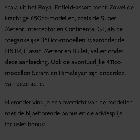
scala uit het Royal Enfield-assortiment. Zowel de
krachtige 650cc-modellen, zoals de Super
Meteor, Interceptor en Continental GT, als de
toegankelijke 350cc-modellen, waaronder de
HNTR, Classic, Meteor en Bullet, vallen onder
deze aanbieding. Ook de avontuurlijke 411cc-
modellen Scram en Himalayan zijn onderdeel
van deze actie.
Hieronder vind je een overzicht van de modellen
met de bijbehorende bonus en de adviesprijs
inclusief bonus: