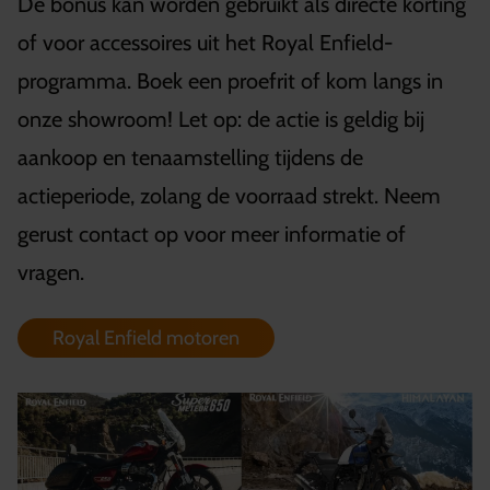
De bonus kan worden gebruikt als directe korting
of voor accessoires uit het Royal Enfield-
programma. Boek een proefrit of kom langs in
onze showroom! Let op: de actie is geldig bij
aankoop en tenaamstelling tijdens de
actieperiode, zolang de voorraad strekt. Neem
gerust contact op voor meer informatie of
vragen.
Royal Enfield motoren