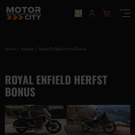
Home
Nieuws
Royal Enfield Herfst Bonus
ROYAL ENFIELD HERFST
BONUS