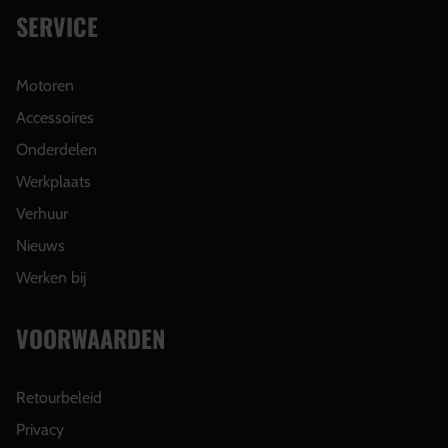
SERVICE
Motoren
Accessoires
Onderdelen
Werkplaats
Verhuur
Nieuws
Werken bij
VOORWAARDEN
Retourbeleid
Privacy