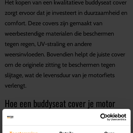
Het kopen van een kwalitatieve buddyseat cover
zorgt ervoor dat je investeert in duurzaamheid en
comfort. Deze covers zijn gemaakt van
weerbestendige materialen die beschermen
tegen regen, UV-straling en andere
weersinvloeden. Bovendien helpt de juiste cover
om de originele zitting te beschermen tegen
slijtage, wat de levensduur van je motorfiets
verlengt.
Hoe een buddyseat cover je motor
transformeert
Een nieuwe buddyseat cover is niet alleen