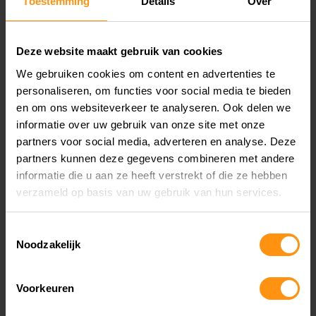
Toestemming
Details
Over
praktisch, maar ook een stijlvolle upgrade. Door
een cover te kiezen die aansluit bij je persoonlijke
Deze website maakt gebruik van cookies
stijl, kun je een unieke flair aan je motor
We gebruiken cookies om content en advertenties te
personaliseren, om functies voor social media te bieden
toevoegen. Of je nu gaat voor een opvallende
en om ons websiteverkeer te analyseren. Ook delen we
kleur of een subtiel design, met een Kawasaki
informatie over uw gebruik van onze site met onze
partners voor social media, adverteren en analyse. Deze
Buddyseat Cover zorg je ervoor dat je motorfiets
partners kunnen deze gegevens combineren met andere
opvalt in de menigte.
informatie die u aan ze heeft verstrekt of die ze hebben
verzameld op basis van uw gebruik van hun services.
Veelgestelde Vragen
Toestemmingsselectie
Noodzakelijk
Is de buddyseat cover eenvoudig te
installeren?
Voorkeuren
Ja, de Kawasaki Buddyseat Cover is ontworpen