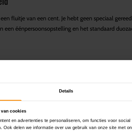
eid
n fluitje van een cent. Je hebt geen speciaal gereed
en een éénpersoonsopstelling en het standaard duoza
ker motorprofiel
t motorontwerp
elling
Details
ereedschap
el
 van cookies
ent en advertenties te personaliseren, om functies voor social
. Ook delen we informatie over uw gebruik van onze site met on