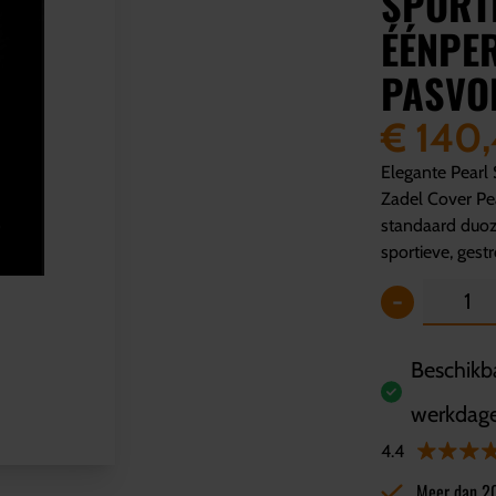
SPORT
ÉÉNPE
PASVO
€ 140
Elegante Pearl
Zadel Cover Pe
standaard duoz
sportieve, gest
-
Beschikba
werkdag
4.4
Meer dan 2