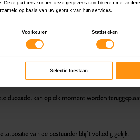
e. Deze partners kunnen deze gegevens combineren met andere i
-model?
erzameld op basis van uw gebruik van hun services.
motor en bouwjaar in de lijst met compatibele modell
Voorkeuren
Statistieken
asaki’s originele lak?
st Wit kleur voor een perfecte match.
Selectie toestaan
onteren?
inele duozadel kan op elk moment worden teruggeplaat
itpositie van de bestuurder blijft volledig gelijk.