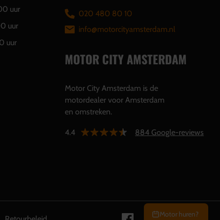
00 uur
020 480 80 10
00 uur
info@motorcityamsterdam.nl
0 uur
MOTOR CITY AMSTERDAM
Motor City Amsterdam is de
motordealer voor Amsterdam
en omstreken.
4.4
884 Google-reviews
Motor huren?
Retourbeleid