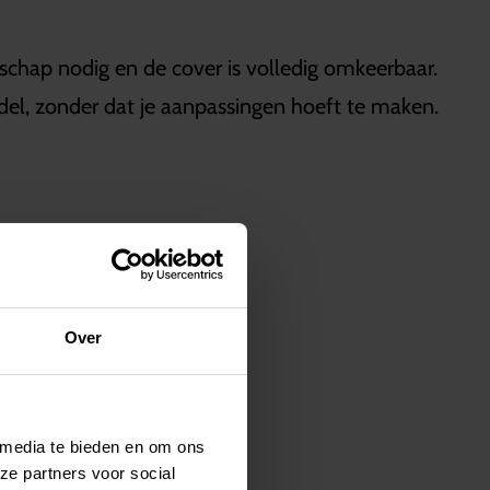
schap nodig en de cover is volledig omkeerbaar.
del, zonder dat je aanpassingen hoeft te maken.
Over
 media te bieden en om ons
ze partners voor social