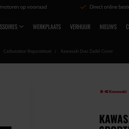
motoren op voorraad
Direct online best
SSOIRES
WERKPLAATS
VERHUUR
NIEUWS
C
Carburateur Reparatieset
Kawasaki Duo Zadel Cover
KAWAS