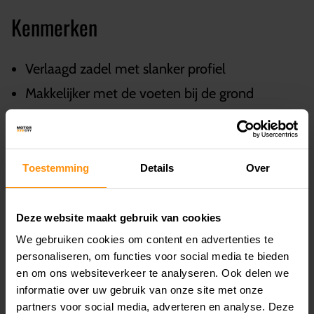
Kenmerken
Verlaagd zadel met slanker profiel
Makkelijker met de voeten bij de grond
Meer stabiliteit bij stilstand en manoeuvreren
Ergonomisch ontwerp
Behoud van comfortabele zitpositie
Toestemming
Details
Over
Model-specifieke verlaging
OEM-waardige afwerking
Deze website maakt gebruik van cookies
Geschikt voor dagelijks gebruik en lange ritten
We gebruiken cookies om content en advertenties te
personaliseren, om functies voor social media te bieden
en om ons websiteverkeer te analyseren. Ook delen we
Verlaging per model:
informatie over uw gebruik van onze site met onze
partners voor social media, adverteren en analyse. Deze