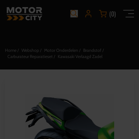
(0)
Home
Webshop
Motor Onderdelen
Brandstof
Carburateur Reparatieset
Kawasaki Verlaagd Zadel