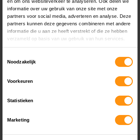
Ja, de SAE Extension Lead is ontworpen om
en om ons websiteverkeer te analyseren. Ook delen we
informatie over uw gebruik van onze site met onze
bestand te zijn tegen verschillende
partners voor social media, adverteren en analyse. Deze
weersomstandigheden, waardoor hij ook buiten
partners kunnen deze gegevens combineren met andere
informatie die u aan ze heeft verstrekt of die ze hebben
gebruikt kan worden. Zorg er wel voor dat de
verzameld op basis van uw gebruik van hun services.
aansluitingen goed beschermd zijn tegen
extreme weersomstandigheden.
Toestemmingsselectie
Noodzakelijk
Voordelen
Voorkeuren
✅ Geschikt voor de meeste motoren en
Statistieken
scooters
Marketing
✅ Ideale lengte van 4,6 meter voor flexibiliteit
✅ Veilige maximale stroomsterkte van 10A