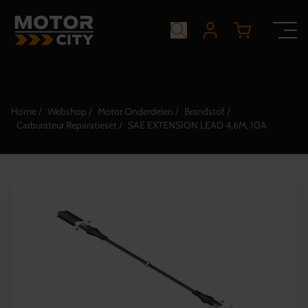
Home
Webshop
Motor Onderdelen
Brandstof
Carburateur Reparatieset
SAE EXTENSION LEAD 4,6M, 10A