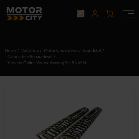
Home
Webshop
Motor Onderdelen
Brandstof
Carburateur Reparatieset
Yamaha Öhlins Voorvorkvering Set 9N/MM