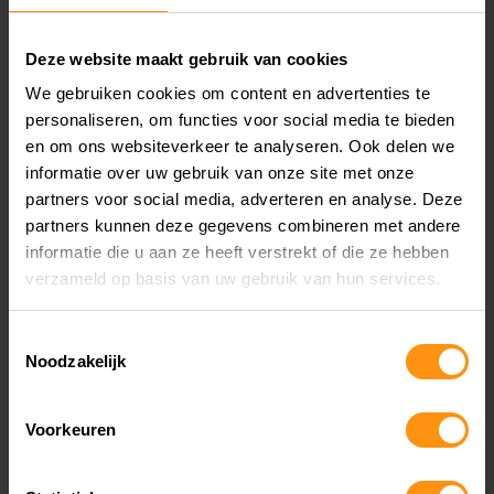
Wanneer heb ik deze voorvorkvering nodig?
Deze website maakt gebruik van cookies
Deze set is nodig bij montage van de Öhlins NIX
We gebruiken cookies om content en advertenties te
personaliseren, om functies voor social media te bieden
22 cartridgekit. Dit maakt het essentieel voor een
en om ons websiteverkeer te analyseren. Ook delen we
goede afstemming van je motor.
informatie over uw gebruik van onze site met onze
partners voor social media, adverteren en analyse. Deze
Voor welk rijdersgewicht is 9 N/mm geschikt?
partners kunnen deze gegevens combineren met andere
informatie die u aan ze heeft verstrekt of die ze hebben
verzameld op basis van uw gebruik van hun services.
Dit hangt af van het gewicht van de rijder zonder
motorkleding. Raadpleeg de Öhlins richtlijnen
Toestemmingsselectie
Noodzakelijk
voor de beste keuze.
Verbetert dit het stuurgevoel?
Voorkeuren