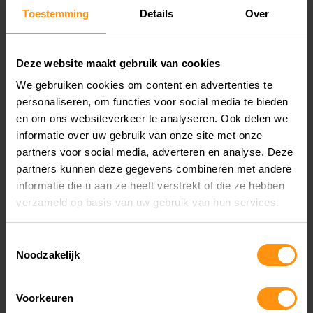
Toestemming
Details
Over
Wanneer je de motor huurt voor 1 dag, dan
dient deze 15 minuten voor onze sluitingstijd
Deze website maakt gebruik van cookies
van die dag te zijn teruggebracht. Kijk dus ook
We gebruiken cookies om content en advertenties te
goed naar onze openingstijden voordat je
personaliseren, om functies voor social media te bieden
boekt. Wanneer je de motor huurt voor 1 dag,
en om ons websiteverkeer te analyseren. Ook delen we
informatie over uw gebruik van onze site met onze
dan mag deze ook de volgende dag tussen
partners voor social media, adverteren en analyse. Deze
08:30 en 09:00 uiterlijk teruggebracht
partners kunnen deze gegevens combineren met andere
informatie die u aan ze heeft verstrekt of die ze hebben
worden.
Met uitzondering van de zaterdag,
verzameld op basis van uw gebruik van hun services.
want een motor kan niet retour op zondag en
maandag. Dus om 16:45 uiterlijk retour.
Toestemmingsselectie
Noodzakelijk
Wij hanteren
25,- boete
per uur vanaf het
eerste uur dat de motor te laat terug is, om
Voorkeuren