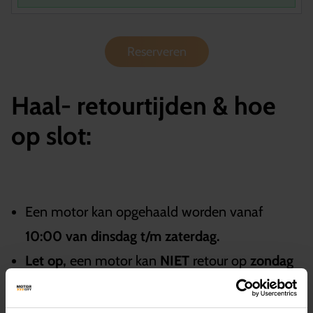
Reserveren
Haal- retourtijden & hoe
op slot:
Een motor kan opgehaald worden vanaf
10:00 van dinsdag t/m zaterdag.
Let op,
een motor kan
NIET
retour op
zondag
en maandag
als wij gesloten zijn, ook niet voor
het hek of andere manier.