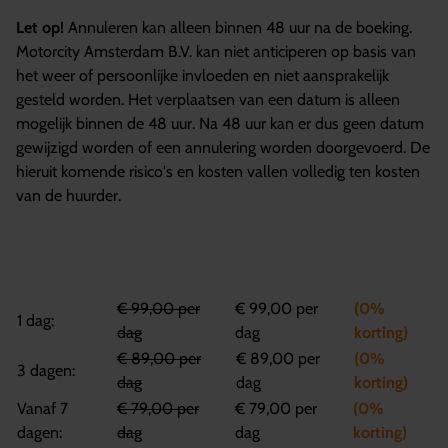
Let op!
Annuleren kan alleen binnen 48 uur na de boeking.
Motorcity Amsterdam B.V. kan niet anticiperen op basis van
het weer of persoonlijke invloeden en niet aansprakelijk
gesteld worden. Het verplaatsen van een datum is alleen
mogelijk binnen de 48 uur. Na 48 uur kan er dus geen datum
gewijzigd worden of een annulering worden doorgevoerd. De
hieruit komende risico's en kosten vallen volledig ten kosten
van de huurder.
€ 99,00 per
€ 99,00 per
(0%
1 dag:
dag
dag
korting)
€ 89,00 per
€ 89,00 per
(0%
3 dagen:
dag
dag
korting)
Vanaf 7
€ 79,00 per
€ 79,00 per
(0%
dagen:
dag
dag
korting)