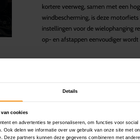
kortere veerweg, samen met een hoge
windbescherming, is deze motorfiets 
instellingen voor de wielophanging re
op- en afstappen eenvoudiger wordt
G EN ABS-SYSTEEM
Details
een stoere kuip met 4 LED-
 van cookies
etsen. De volledige LED-verlichting
ent en advertenties te personaliseren, om functies voor social
pacte knipperlichten en een
. Ook delen we informatie over uw gebruik van onze site met on
htheid garanderen. Het ABS-systeem
e. Deze partners kunnen deze gegevens combineren met andere i