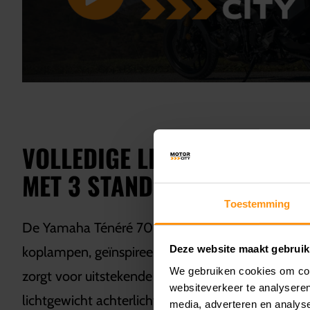
VOLLEDIGE LED-VERLICHTIN
MET 3 STANDEN
Toestemming
De Yamaha Ténéré 700 Explore is uitgerust met 
Deze website maakt gebruik
koplampen, geïnspireerd op woestijnrace-motorfi
We gebruiken cookies om cont
zorgt voor uitstekende zichtbaarheid, terwijl com
websiteverkeer te analyseren
lichtgewicht achterlicht betrouwbaarheid en lic
media, adverteren en analys