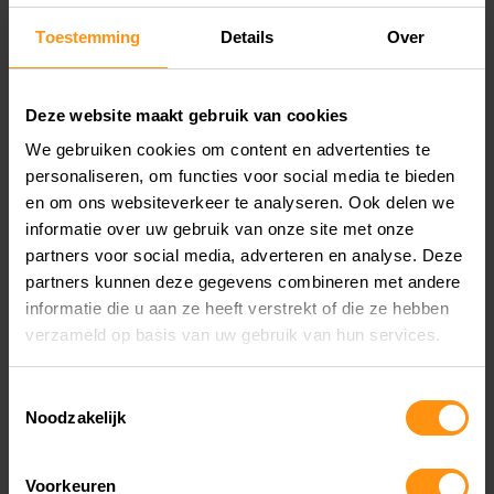
Sportieve banden met grootse prestaties
Toestemming
Details
Over
2-delige aluminium kap op uitlaatdemper
Speciale kleuren en graphics
Deze website maakt gebruik van cookies
Toonaangevend 125 cc 11 kW motorblok
We gebruiken cookies om content en advertenties te
Ø 37 mm upside-down voorvork
personaliseren, om functies voor social media te bieden
Sterk en lichtgewicht Deltabox-chassis
en om ons websiteverkeer te analyseren. Ook delen we
informatie over uw gebruik van onze site met onze
Stijlvolle LED-verlichting
partners voor social media, adverteren en analyse. Deze
Superieure details
partners kunnen deze gegevens combineren met andere
informatie die u aan ze heeft verstrekt of die ze hebben
verzameld op basis van uw gebruik van hun services.
Toestemmingsselectie
DE YAMAHA DEALER IN
Noodzakelijk
AMSTERDAM
Voorkeuren