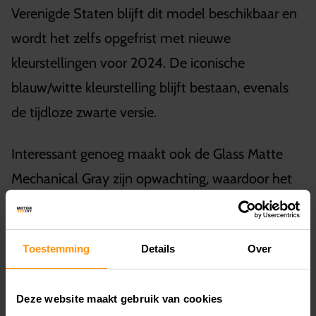
Verenigde Staten blijft dit model beschikbaar en
wordt het zelfs opgefrist met nieuwe
kleurstellingen voor 2024. De iconische
blauw/witte kleurstelling blijft bestaan, evenals
de tijdloze zwarte versie.
Interessant genoeg maakt ook de Glass Matte
Mechanical Gray zijn opwachting, waardoor het
bewonderde design van de GSX-R-serie een
nieuwe draai krijgt.
Toestemming
Details
Over
Deze website maakt gebruik van cookies