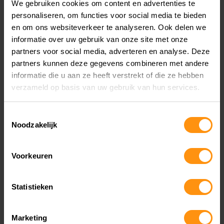
We gebruiken cookies om content en advertenties te
personaliseren, om functies voor social media te bieden
en om ons websiteverkeer te analyseren. Ook delen we
informatie over uw gebruik van onze site met onze
partners voor social media, adverteren en analyse. Deze
partners kunnen deze gegevens combineren met andere
informatie die u aan ze heeft verstrekt of die ze hebben
verzameld op basis van uw gebruik van hun services.
Toestemmingsselectie
Noodzakelijk
Voorkeuren
SUZUKI 2024
Statistieken
Kortom, het modeljaar 2024 brengt een
opwindende reeks nieuwe kleurstellingen voor
Marketing