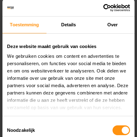
HOE GAAT HET HERSTELPROCES IN
Z'N WERK
Toestemming
Details
Over
Het herstellen van motorschade verloopt
Deze website maakt gebruik van cookies
meestal als volgt:
We gebruiken cookies om content en advertenties te
personaliseren, om functies voor social media te bieden
Eerste inspectie:
en om ons websiteverkeer te analyseren. Ook delen we
Als de motor beschadigd is, moet deze eerst
informatie over uw gebruik van onze site met onze
partners voor social media, adverteren en analyse. Deze
inspecteren worden om precies te bepalen
partners kunnen deze gegevens combineren met andere
waar de schade is en hoe erg deze is. Dit kan,
informatie die u aan ze heeft verstrekt of die ze hebben
verzameld op basis van uw gebruik van hun services.
zoals hierboven beschreven, via een officieel
schaderapport gebeuren. Dit rapport kan
Toestemmingsselectie
Noodzakelijk
ingediend worden bij de verzekering, zodat