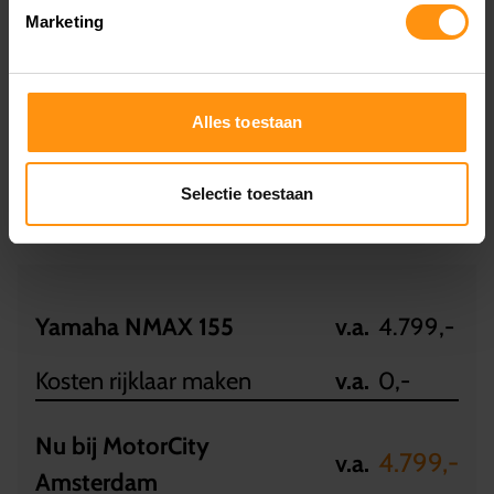
bewonderen in onze
showroom
. We heten je van
Marketing
harte welkom.
Wil je ons online volgen? Check dan onze
Alles toestaan
Instagram
,
Youtube
,
Facebook
of
Tik Tok.
Selectie toestaan
Boek een proefrit
Yamaha NMAX 155
v.a.
4.799,-
Kosten rijklaar maken
v.a.
0,-
Nu bij MotorCity
4.799,-
v.a.
Amsterdam