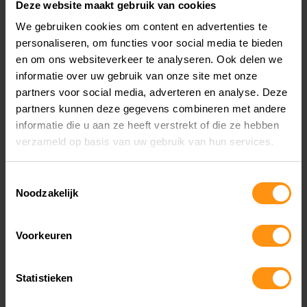
Deze website maakt gebruik van cookies
TMax.
We gebruiken cookies om content en advertenties te
personaliseren, om functies voor social media te bieden
Of misschien ben je op zoek naar een ander type
en om ons websiteverkeer te analyseren. Ook delen we
informatie over uw gebruik van onze site met onze
Yamaha model zoals bijvoorbeeld de Yamaha
partners voor social media, adverteren en analyse. Deze
MT-09
,
Yamaha MT-09 SP
of de
Yamaha MT-
partners kunnen deze gegevens combineren met andere
informatie die u aan ze heeft verstrekt of die ze hebben
07
. Zoek je een compleet ander Yamaha model
verzameld op basis van uw gebruik van hun services.
dan de Yamaha NMAX verwijzen we je graag
naar onze pagina met alle
nieuwe Yamaha's.
Toestemmingsselectie
Noodzakelijk
Of ontdek ons brede aanbod van
Yamaha
Voorkeuren
occasions.
Statistieken
Je kunt ook andere modellen komen