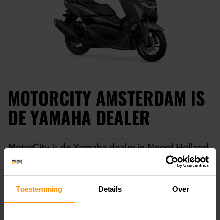
MOTORCITY AMSTERDAM IS
DE YAMAHA DEALER
MotorCity is de Yamaha dealer in Noord Holland.
Je vindt bij ons alle Yamaha motorscooters en
motoren. Een ander motorscooter model van
Toestemming
Details
Over
Yamaha is bijvoorbeeld de
Yamaha XMax Tech
Ma
x , de
Yamaha XMax 300
of de
Yamaha