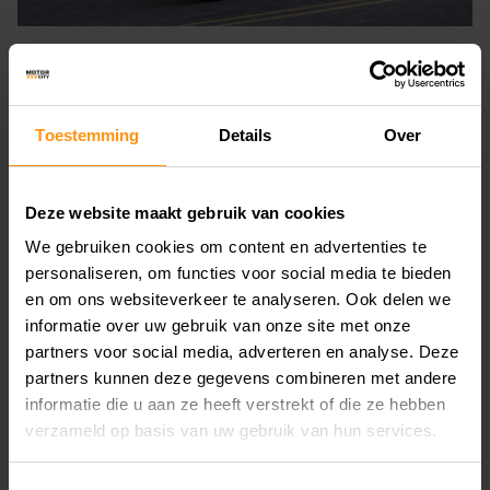
RIJERVARING EN VEILIGHEID
Toestemming
Details
Over
Grote Ø310 mm remschijf met ABS voor
gecontroleerde remkracht
Deze website maakt gebruik van cookies
Kort wielbasis-/long-swingarm-ontwerp voor
We gebruiken cookies om content en advertenties te
voorspelbaar stuurgedrag
personaliseren, om functies voor social media te bieden
en om ons websiteverkeer te analyseren. Ook delen we
Comfortabele zadels met dikke vulling en low-
informatie over uw gebruik van onze site met onze
rebound urethaan voor lange ritten
partners voor social media, adverteren en analyse. Deze
partners kunnen deze gegevens combineren met andere
Deze mix zorgt ervoor dat je zowel ontspannen
informatie die u aan ze heeft verstrekt of die ze hebben
verzameld op basis van uw gebruik van hun services.
als sportief kunt rijden, afhankelijk van je
voorkeur.