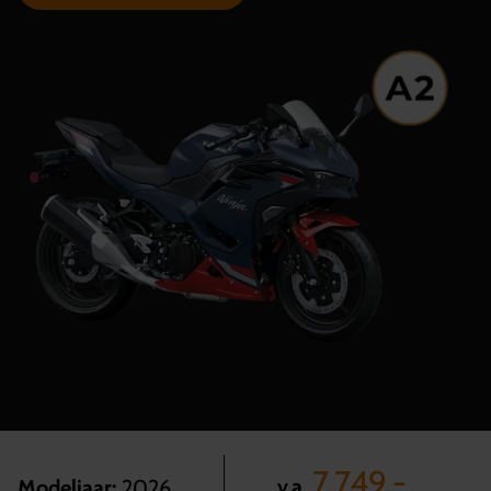
7.749,-
v.a.
Modeljaar:
2026