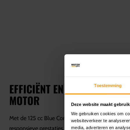
EFFICIËNT EN KRACHTIG: 12
Toestemming
MOTOR
Deze website maakt gebruik
We gebruiken cookies om cont
Met de 125 cc Blue Core-motor is de Yamaha NM
websiteverkeer te analyseren
responsieve prestaties. De motor is voorzien van
media, adverteren en analys