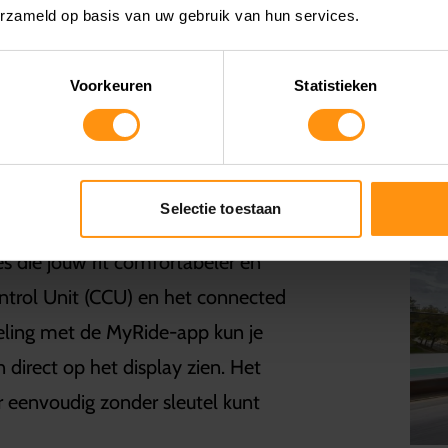
erzameld op basis van uw gebruik van hun services.
voorbeeld bij verkeerslichten – en
ysteem maakt de NMAX 125 zeer
Voorkeuren
Statistieken
sparing en lagere uitstoot bevordert.
EMAK EN VEILIGHEID
Selectie toestaan
 die jouw rit comfortabeler en
trol Unit (CCU) en het connected
peling met de MyRide-app kun je
irect op het display zien. Het
 eenvoudig zonder sleutel kunt