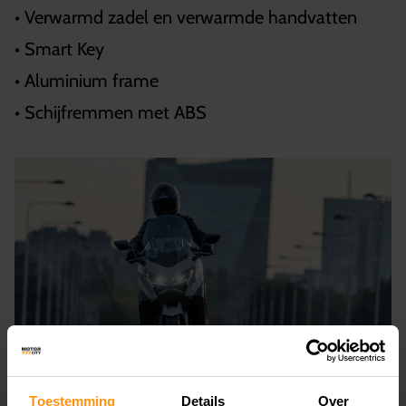
• Verwarmd zadel en verwarmde handvatten
• Smart Key
• Aluminium frame
• Schijfremmen met ABS
Toestemming
Details
Over